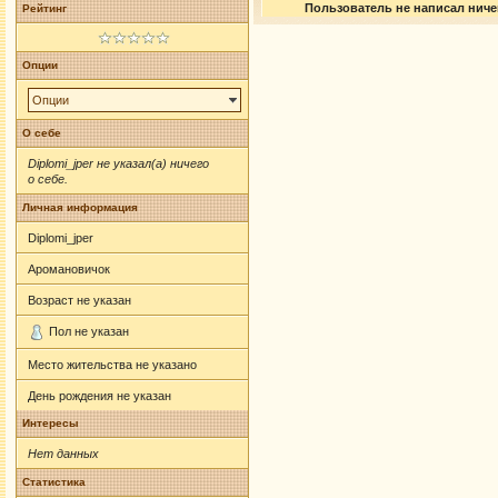
Пользователь не написал ничег
Рейтинг
Опции
Опции
О себе
Diplomi_jper не указал(а) ничего
о себе.
Личная информация
Diplomi_jper
Аромановичок
Возраст не указан
Пол не указан
Место жительства не указано
День рождения не указан
Интересы
Нет данных
Статистика