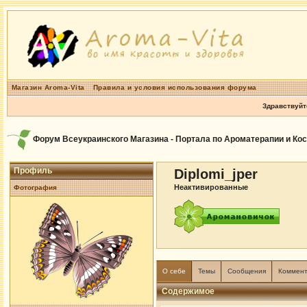
Магазин Aroma-Vita
Правила и условия использования форума
Здравствуйт
Форум Всеукраинского Магазина - Портала по Ароматерапии и Ко
Профиль
Diplomi_jper
Неактивированные
Фотография
О себе
Темы
Сообщения
Коммен
Содержимое