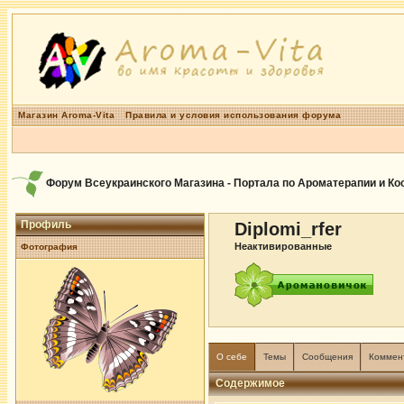
Магазин Aroma-Vita
Правила и условия использования форума
Форум Всеукраинского Магазина - Портала по Ароматерапии и К
Профиль
Diplomi_rfer
Неактивированные
Фотография
О себе
Темы
Сообщения
Коммен
Содержимое