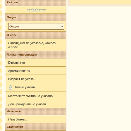
Рейтинг
Опции
Опции
О себе
Diplomi_rfer не указал(а) ничего
о себе.
Личная информация
Diplomi_rfer
Аромановичок
Возраст не указан
Пол не указан
Место жительства не указано
День рождения не указан
Интересы
Нет данных
Статистика