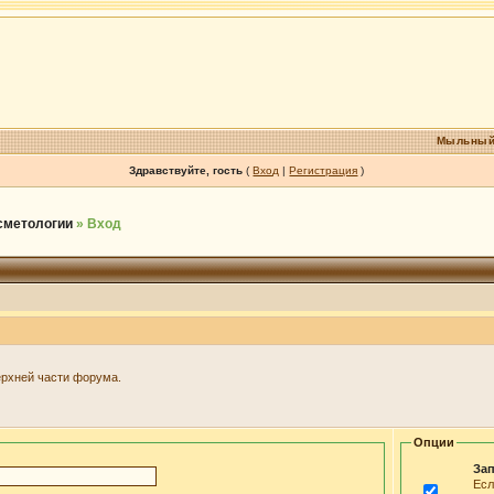
Мыльный
Здравствуйте, гость
(
Вход
|
Регистрация
)
осметологии
» Вход
ерхней части форума.
Опции
Зап
Есл