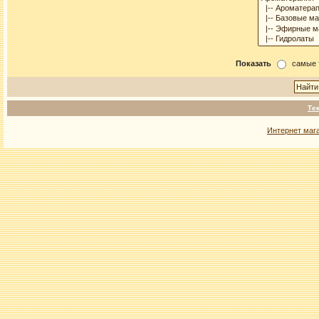
Показать
самые 
Те
Интернет маг