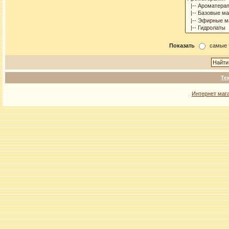
Показать
самые 
Те
Интернет маг