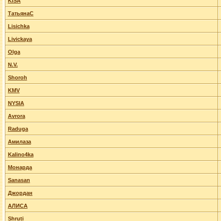
KISA
ТатьянаС
Lisichka
Livickaya
Olga
N.V.
Shoroh
KMV
NYSIA
Avrora
Raduga
Амилаза
Kalino4ka
Монарда
Sanasan
Джордан
АЛИСА
Shruti