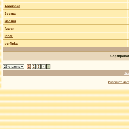
Annushka
Звезда
масяня
fuaran
InnaP
per4inka
Сортирова
28 страниц
1
2
3
>
»
Те
Интернет маг