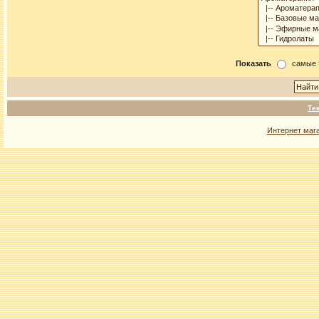
Показать
самые 
Те
Интернет маг