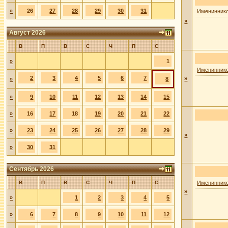
»
26
27
28
29
30
31
Имениннико
»
Август 2026
В
П
В
С
Ч
П
С
»
1
Имениннико
2
3
4
5
6
7
»
»
8
»
9
10
11
12
13
14
15
»
16
17
18
19
20
21
22
»
23
24
25
26
27
28
29
»
»
30
31
Сентябрь 2026
В
П
В
С
Ч
П
С
Имениннико
»
»
1
2
3
4
5
»
6
7
8
9
10
11
12