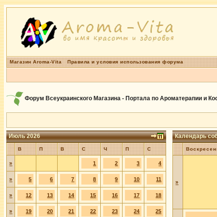
Магазин Aroma-Vita
Правила и условия использования форума
Форум Всеукраинского Магазина - Портала по Ароматерапии и К
Июль 2026
Календарь со
В
П
В
С
Ч
П
С
Воскресен
»
1
2
3
4
»
5
6
7
8
9
10
11
»
»
12
13
14
15
16
17
18
»
19
20
21
22
23
24
25