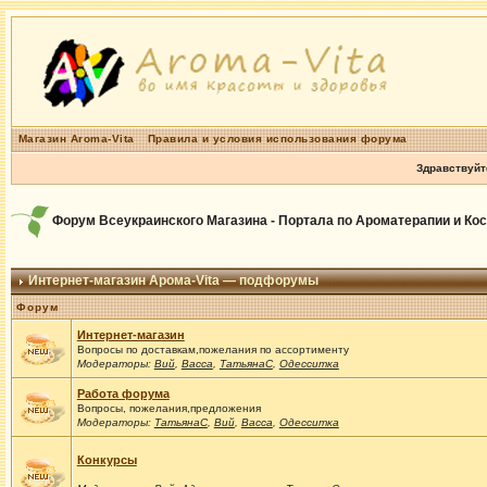
Магазин Aroma-Vita
Правила и условия использования форума
Здравствуйт
Форум Всеукраинского Магазина - Портала по Ароматерапии и Ко
Интернет-магазин Арома-Vita — подфорумы
Форум
Интернет-магазин
Вопросы по доставкам,пожелания по ассортименту
Модераторы:
Вий
,
Васса
,
ТатьянаС
,
Одесситка
Работа форума
Вопросы, пожелания,предложения
Модераторы:
ТатьянаС
,
Вий
,
Васса
,
Одесситка
Конкурсы