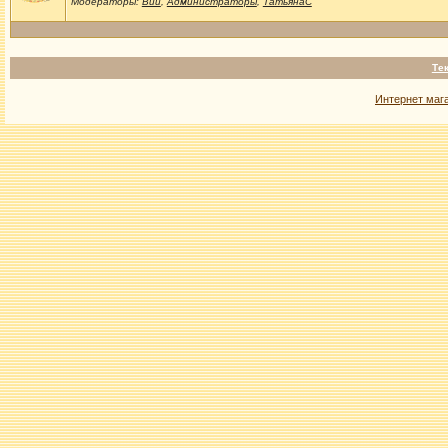
Модераторы:
Вий
,
Администраторы
,
ТатьянаС
Те
Интернет маг