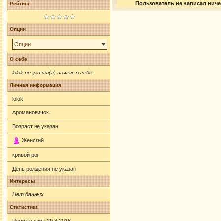
Пользователь не написал ничег
Рейтинг
Опции
Опции
О себе
lolok не указал(а) ничего о себе.
Личная информация
lolok
Аромановичок
Возраст не указан
Женский
кривой рог
День рождения не указан
Интересы
Нет данных
Статистика
Регистрация: 29.3.2018