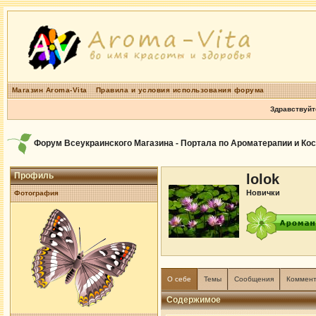
Магазин Aroma-Vita
Правила и условия использования форума
Здравствуйт
Форум Всеукраинского Магазина - Портала по Ароматерапии и Ко
Профиль
lolok
Новички
Фотография
О себе
Темы
Сообщения
Коммен
Содержимое