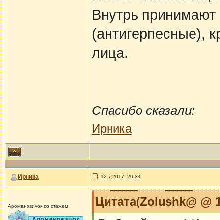
Внутрь принимают 
(антигерпесные), к
лица.
Спасибо сказали:
Ирника
Ирника
12.7.2017, 20:38
Цитата(Zolushk@ @ 12
Аромановичок со стажем