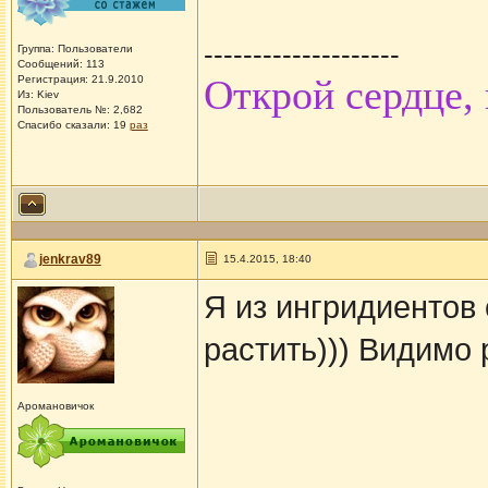
--------------------
Группа: Пользователи
Сообщений: 113
Открой сердце,
Регистрация: 21.9.2010
Из: Kiev
Пользователь №: 2,682
Спасибо сказали:
19
раз
jenkrav89
15.4.2015, 18:40
Я из ингридиентов
растить))) Видимо 
Аромановичок