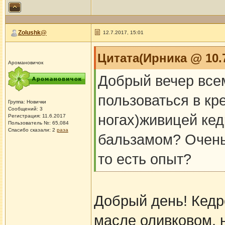
Zolushk@
12.7.2017, 15:01
Цитата(Ирника @ 10.7
Аромановичок
Добрый вечер всем
пользоваться в кр
Группа: Новички
Сообщений: 3
ногах)живицей ке
Регистрация: 11.6.2017
Пользователь №: 65,084
Спасибо сказали:
2
раза
бальзамом? Очень 
то есть опыт?
Добрый день! Кедр
масле оливковом, 