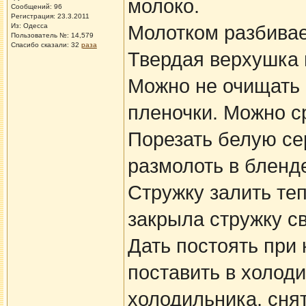
молоко.
Сообщений: 96
Регистрация: 23.3.2011
Из: Одесса
Молотком разбивае
Пользователь №: 14,579
Спасибо сказали:
32
раза
Твердая верхушка 
Можно не очищать 
пленочки. Можно ср
Порезать белую сер
размолоть в бленд
Стружку залить теп
закрыла стружку св
Дать постоять при 
поставить в холоди
холодильника, сня