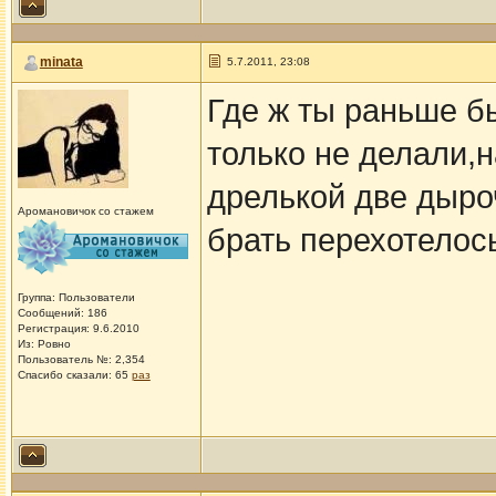
minata
5.7.2011, 23:08
Где ж ты раньше бы
только не делали,н
дрелькой две дыроч
Аромановичок со стажем
брать перехотелось
Группа: Пользователи
Сообщений: 186
Регистрация: 9.6.2010
Из: Ровно
Пользователь №: 2,354
Спасибо сказали:
65
раз