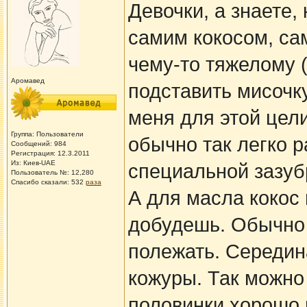
Девочки, а знаете,
самим кокосом, са
чему-то тяжелому (
Аромавед
подставить мисочку
меня для этой цел
Группа: Пользователи
обычно так легко р
Сообщений: 984
Регистрация: 12.3.2011
Из: Киев-UAE
специальной зазуб
Пользователь №: 12,280
Спасибо сказали:
532
раза
А для масла кокос
добудешь. Обычно 
полежать. Середина
кожуры. Так можно 
половинки хорошо 