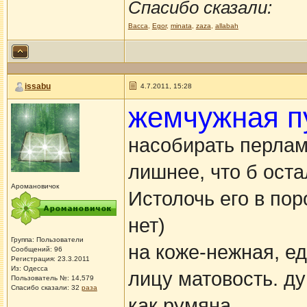
Спасибо сказали:
Васса
,
Egor
,
minata
,
zaza
,
allabah
issabu
4.7.2011, 15:28
жемчужная п
насобирать перлам
лишнее, что б ост
Аромановичок
Истолочь его в пор
нет)
Группа: Пользователи
на коже-нежная, 
Сообщений: 96
Регистрация: 23.3.2011
Из: Одесса
лицу матовость. д
Пользователь №: 14,579
Спасибо сказали:
32
раза
как румяна.