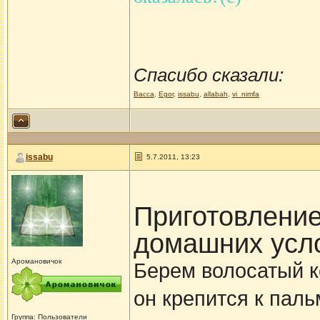
Спасибо сказали:
Васса
,
Egor
,
issabu
,
allabah
,
vi_nimfa
issabu
5.7.2011, 13:23
Приготовление
домашних усл
Аромановичок
Берем волосатый ко
он крепится к паль
Группа: Пользователи