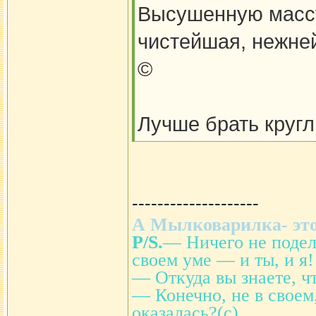
Высушенную массу 
чистейшая, нежней
©
Лучше брать кругл
--------------------
А Мылковарилка- это
P/S.
— Ничего не подел
своем уме — и ты, и я!
— Откуда вы знаете, ч
— Конечно, не в своем
оказалась?(с)