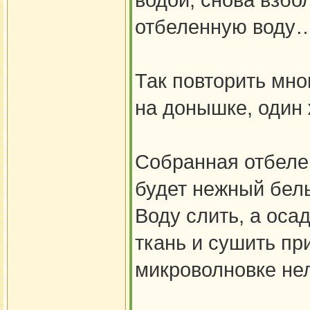
водой, снова взбол
отбеленную воду…
Так повторить мног
на донышке, один
Собранная отбелен
будет нежный бел
Воду слить, а оса
ткань и сушить пр
микроволновке нел