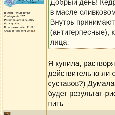
Добрый день! Кед
в масле оливковом
Группа: Пользователи
Сообщений: 237
Внутрь принимают
Регистрация: 30.5.2015
Из: Харьков
Пользователь №: 41,006
(антигерпесные), 
Спасибо сказали:
28
раз
лица.
Я купила, растворя
действительно ли е
суставов?) Думала 
будет результат-ри
пить