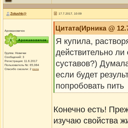
Zolushk@
17.7.2017, 10:09
Цитата(Ирника @ 12.7
Аромановичок
Я купила, раствор
действительно ли е
Группа: Новички
Сообщений: 3
суставов?) Думала
Регистрация: 11.6.2017
Пользователь №: 65,084
Спасибо сказали:
2
раза
если будет резуль
попробовать пить
Конечно есть! Пре
изучаю свойства ж