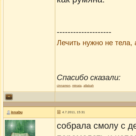
--------------------
Лечить нужно не тела, 
Спасибо сказали:
cinnamon
,
minata
,
allabah
issabu
4.7.2011, 15:31
собрала смолу с д