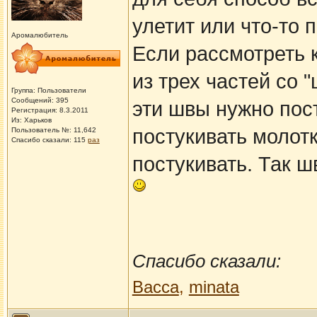
улетит или что-то 
Аромалюбитель
Если рассмотреть к
из трех частей со 
Группа: Пользователи
Сообщений: 395
эти швы нужно пост
Регистрация: 8.3.2011
Из: Харьков
постукивать молотк
Пользователь №: 11,642
Спасибо сказали:
115
раз
постукивать. Так ш
Спасибо сказали:
Васса
,
minata