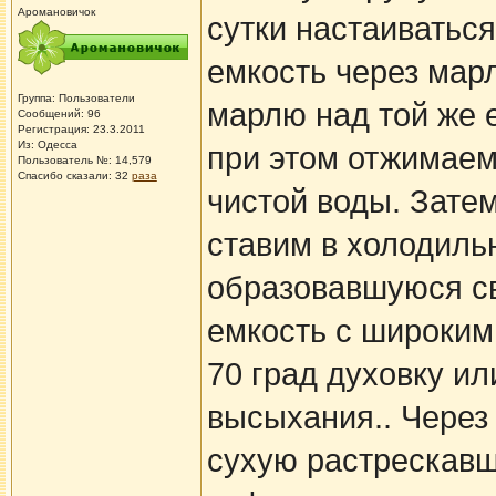
Аромановичок
сутки настаиватьс
емкость через мар
Группа: Пользователи
марлю над той же 
Сообщений: 96
Регистрация: 23.3.2011
Из: Одесса
при этом отжимаем
Пользователь №: 14,579
Спасибо сказали:
32
раза
чистой воды. Зате
ставим в холодильн
образовавшуюся св
емкость с широким 
70 град духовку ил
высыхания.. Через
сухую растрескавш