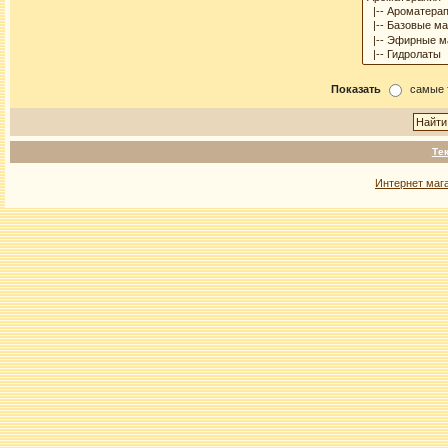
Показать
самые 
Те
Интернет маг