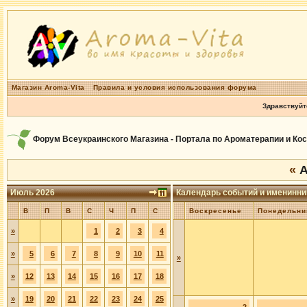
Магазин Aroma-Vita
Правила и условия использования форума
Здравствуйт
Форум Всеукраинского Магазина - Портала по Ароматерапии и Ко
«
А
Июль 2026
Календарь событий и именинни
В
П
В
С
Ч
П
С
Воскресенье
Понедельни
»
1
2
3
4
»
5
6
7
8
9
10
11
»
»
12
13
14
15
16
17
18
»
19
20
21
22
23
24
25