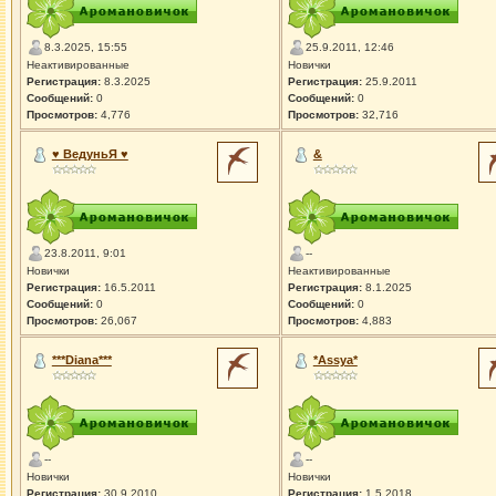
8.3.2025, 15:55
25.9.2011, 12:46
Неактивированные
Новички
Регистрация:
8.3.2025
Регистрация:
25.9.2011
Сообщений:
0
Сообщений:
0
Просмотров:
4,776
Просмотров:
32,716
♥ ВедуньЯ ♥
&
23.8.2011, 9:01
--
Новички
Неактивированные
Регистрация:
16.5.2011
Регистрация:
8.1.2025
Сообщений:
0
Сообщений:
0
Просмотров:
26,067
Просмотров:
4,883
***Diana***
*Assya*
--
--
Новички
Новички
Регистрация:
30.9.2010
Регистрация:
1.5.2018