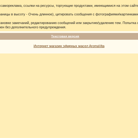
 самореклама, ссылки на ресурсы, торгующие продуктами, имеющимися на этом сайте
ицы в высоту - Очень длинное), цитировать сообщения с фотографиями\картинками 
тановке замечаний, редактированию сообщений или закрытию/удалению тем. Попытка
ен без дополнительного предупреждения.
Текстовая версия
Интернет магазин эфирных масел AromaVita