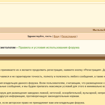
Мыльный
Здравствуйте, гость
(
Вход
|
Регистрация
)
осметологии
» Правила и условия использования форума
принимаете их и желаете продолжить регистрацию, нажмите кнопку «Регистрация». Дл
аемся и не гарантируем точность, полноту и полезность любого сообщения, а также 
ения владельцев данного форума. Всем пользователям, считающим, что размещенное 
ельные сообщения, и мы будем прилагать максимум условий для этого в минимально в
орум для размещения заведомо ложной, неточной, оскорбительной, вульгарной, непр
ю другую информацию, противоречащую законодательным нормам.
 если авторское право не принадлежит вам или владельцам форума.