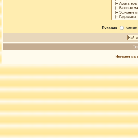
Показать
самые 
Те
Интернет маг