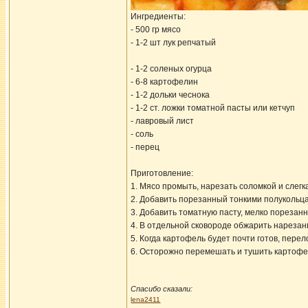
Ингредиенты:
- 500 гр мясо
- 1-2 шт лук репчатый
- 1-2 соленых огурца
- 6-8 картофелин
- 1-2 дольки чеснока
- 1-2 ст. ложки томатной пасты или кетчуп
- лавровый лист
- соль
- перец
Приготовление:
1. Мясо промыть, нарезать соломкой и слегк
2. Добавить порезанный тонкими полукольцам
3. Добавить томатную пасту, мелко порезанн
4. В отдельной сковороде обжарить нареза
5. Когда картофель будет почти готов, пере
6. Осторожно перемешать и тушить картофел
Спасибо сказали:
lena2411