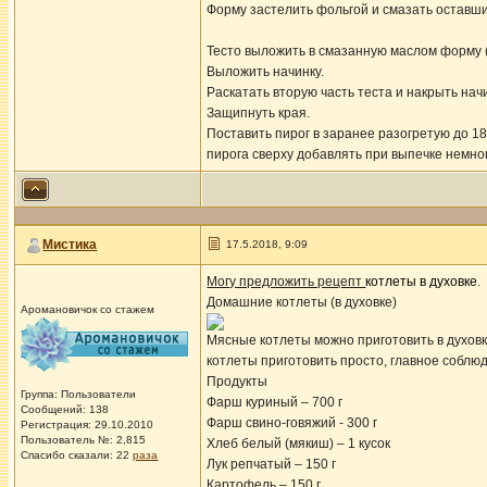
Форму застелить фольгой и смазать оставш
Тесто выложить в смазанную маслом форму (
Выложить начинку.
Раскатать вторую часть теста и накрыть нач
Защипнуть края.
Поставить пирог в заранее разогретую до 18
пирога сверху добавлять при выпечке немно
Мистика
17.5.2018, 9:09
Могу предложить рецепт
котлеты в духовке
.
Домашние котлеты (в духовке)
Аромановичок со стажем
Мясные котлеты можно приготовить в духовке
котлеты приготовить просто, главное соблю
Продукты
Группа: Пользователи
Фарш куриный – 700 г
Сообщений: 138
Фарш свино-говяжий - 300 г
Регистрация: 29.10.2010
Пользователь №: 2,815
Хлеб белый (мякиш) – 1 кусок
Спасибо сказали:
22
раза
Лук репчатый – 150 г
Картофель – 150 г