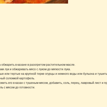
а обжарить в казане в разогретом растительном масле.
и лук и обжаривать мясо с луком до мягкости лука.
ые или тертые на крупной терке огурцы и немного воды или бульона и тушить
нный соломкой картофель.
ложить его в казан с тушеным мясом, добавить, соль, перец, лавровый лист 
ь с мясом до готовности.