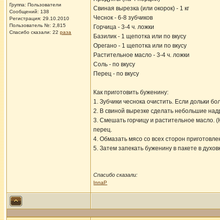
Группа: Пользователи
Свиная вырезка (или окорок) - 1 кг
Сообщений: 138
Чеснок - 6-8 зубчиков
Регистрация: 29.10.2010
Пользователь №: 2,815
Горчица - 3-4 ч. ложки
Спасибо сказали:
22
раза
Базилик - 1 щепотка или по вкусу
Орегано - 1 щепотка или по вкусу
Растительное масло - 3-4 ч. ложки
Соль - по вкусу
Перец - по вкусу
Как приготовить буженину:
1. Зубчики чеснока очистить. Если дольки бо
2. В свиной вырезке сделать небольшие надр
3. Смешать горчицу и растительное масло. (Н
перец.
4. Обмазать мясо со всех сторон приготовле
5. Затем запекать буженину в пакете в духо
Спасибо сказали:
InnaP