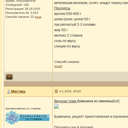
Группа: Пользователи
кипяченым молоком, солят, кладут перец го
Сообщений: 138
Продукты
Регистрация: 29.10.2010
Пользователь №: 2,815
кролик 550-600 г
Спасибо сказали:
22
раза
шпик (шпиг, шпек) 50 г
лук репчатый 2-3 головки
жир 50 г
молоко 2 стакана
соль по вкусу
специи по вкусу
Спасибо сказали:
InnaP
Мистика
4.1.2015, 20:03
Вкусная тема
буженина из свинины
[/url].
Аромановичок со стажем
Буженина, рецепт приготовления в горчично
Продукты (на 4 порции)