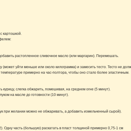
 с картошкой.
офелем:
 добавить растопленное сливочное масло (или маргарин). Перемешать.
 (может уйти меньше или около килограмма) и замесить тесто. Тесто не должн
й температуре примерно на час-полтора, чтобы оно стало более эластичным.
ь курицу, слегка обжарить, помешивая, на среднем огне (5 минут).
луком на масле до готовности (10 минут).
ук при желании можно не обжаривать, а добавить измельченный сырой).
 2). Одну часть (большую) раскатать в пласт толщиной примерно 0,75-1 см