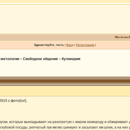
Мыльный
Здравствуйте, гость
(
Вход
|
Регистрация
)
осметологии
»
Свободное общение
»
Кулинария
2015 с фото
[/url].
куски, которые выкладывают на разогретую с жиром сковороду и обжаривают
глубокой посуды, репчатый лук мелко шинкуют и засыпают им шпик, а на них 