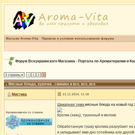
Магазин Aroma-Vita
Правила и условия использования форума
Форум Всеукраинского Магазина - Портала по Ароматерапии и К
3 страниц
<
1
2
3
Мясные блюда
, курочка , свиника и все, все, все
Мистика
21.11.2014, 11:18
Шикарная тема
мясные блюда на новый год 
Аромановичок со стажем
Кролик (заяц), тушенный в молоке
Обработанную тушку кролика разрубают на 
и укладывают ими дно сотейника или другой 