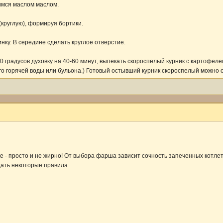
имся маслом маслом.
круглую), формируя бортики.
инку. В середине сделать круглое отверстие.
0 градусов духовку на 40-60 минут, выпекать скороспелый курник с картофеле
го горячей воды или бульона.) Готовый остывший курник скороспелый можно
 - просто и не жирно! От выбора фарша зависит сочность запеченных котлет: 
дать некоторые правила.