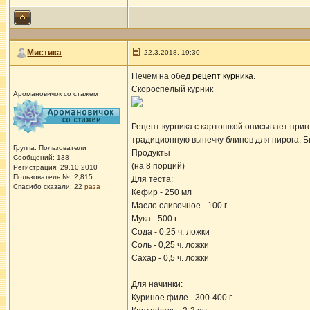
Мистика
22.3.2018, 19:30
Печем на обед
рецепт курника
.
Скороспелый курник
Аромановичок со стажем
Рецепт курника с картошкой описывает приго
традиционную выпечку блинов для пирога. Б
Группа: Пользователи
Продукты
Сообщений: 138
(на 8 порций)
Регистрация: 29.10.2010
Пользователь №: 2,815
Для теста:
Спасибо сказали:
22
раза
Кефир - 250 мл
Масло сливочное - 100 г
Мука - 500 г
Сода - 0,25 ч. ложки
Соль - 0,25 ч. ложки
Сахар - 0,5 ч. ложки
Для начинки:
Куриное филе - 300-400 г