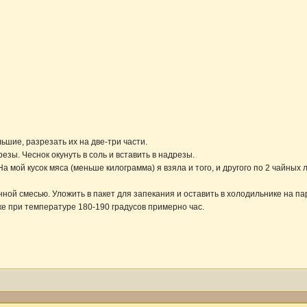
льшие, разрезать их на две-три части.
езы. Чеснок окунуть в соль и вставить в надрезы.
а мой кусок мяса (меньше килограмма) я взяла и того, и другого по 2 чайных 
нной смесью. Уложить в пакет для запекания и оставить в холодильнике на па
вке при температуре 180-190 градусов примерно час.