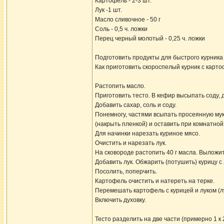
Картофель - 2-3 шт.
Лук -1 шт.
Масло сливочное - 50 г
Соль - 0,5 ч. ложки
Перец черный молотый - 0,25 ч. ложки
Подготовить продукты для быстрого курника
Как приготовить скороспелый курник с карт
Растопить масло.
Приготовить тесто. В кефир высыпать соду,
Добавить сахар, соль и соду.
Понемногу, частями всыпать просеянную муку
(накрыть пленкой) и оставить при комнатно
Для начинки нарезать куриное мясо.
Очистить и нарезать лук.
На сковороде растопить 40 г масла. Выложит
Добавить лук. Обжарить (потушить) курицу с 
Посолить, поперчить.
Картофель очистить и натереть на терке.
Перемешать картофель с курицей и луком (л
Включить духовку.
Тесто разделить на две части (примерно 1 к