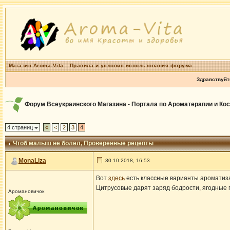
Магазин Aroma-Vita
Правила и условия использования форума
Здравствуйт
Форум Всеукраинского Магазина - Портала по Ароматерапии и Ко
4 страниц
«
<
2
3
4
Чтоб малыш не болел
, Проверенные рецепты
MonaLiza
30.10.2018, 16:53
Вот
здесь
есть классные варианты ароматиз
Цитрусовые дарят заряд бодрости, ягодные 
Аромановичок