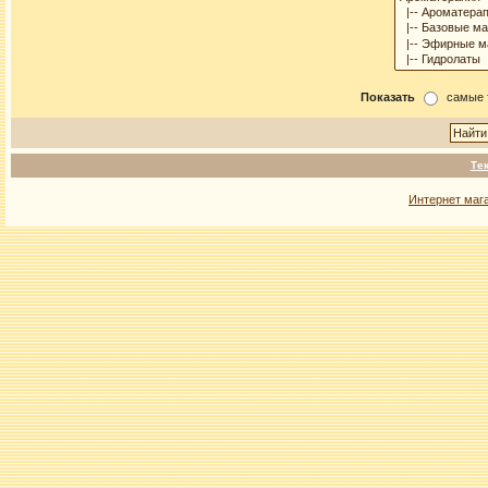
Показать
самые 
Те
Интернет маг