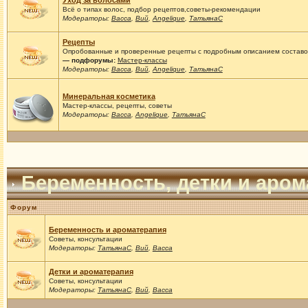
Уход за волосами
Всё о типах волос, подбор рецептов,советы-рекомендации
Модераторы:
Васса
,
Вий
,
Angelique
,
ТатьянаС
Рецепты
Опробованные и проверенные рецепты с подробным описанием составов
— подфорумы:
Мастер-классы
Модераторы:
Васса
,
Вий
,
Angelique
,
ТатьянаС
Минеральная косметика
Мастер-классы, рецепты, советы
Модераторы:
Васса
,
Angelique
,
ТатьянаС
Беременность, детки и аро
Форум
Беременность и ароматерапия
Советы, консультации
Модераторы:
ТатьянаС
,
Вий
,
Васса
Детки и ароматерапия
Советы, консультации
Модераторы:
ТатьянаС
,
Вий
,
Васса