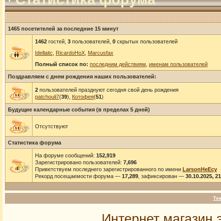
1465 посетителей за последние 15 минут
1462
гостей,
3
пользователей,
0
скрытых пользователей
Idellaitc
,
RicardoHoX
,
Marcusfax
Полный список по:
последним действиям
,
именам пользователей
Поздравляем с днем рождения наших пользователей:
2
пользователей празднуют сегодня свой день рождения
patchouli7
(
39
),
Котофея
(
51
)
Будущие календарные события (в пределах 5 дней)
Отсутствуют
Статистика форума
На форуме сообщений:
152,919
Зарегистрировано пользователей:
7,696
Приветствуем последнего зарегистрированного по имени
LarsonHeEcy
Рекорд посещаемости форума —
17,289
, зафиксирован —
30.10.2025, 2
Те
Интернет магазин 