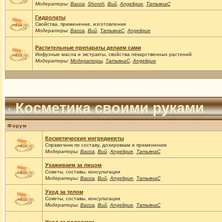
Модераторы:
Васса
,
Shoroh
,
Вий
,
Angelique
,
ТатьянаС
Гидролаты
Свойства, применение, изготовление
Модераторы:
Васса
,
Вий
,
ТатьянаС
,
Angelique
Растительные препараты делаем сами
Инфузные масла и экстракты, свойства лекарственных растений
Модераторы:
Модераторы
,
ТатьянаС
,
Angelique
Косметика своими руками
Форум
Косметические ингредиенты
Справочник по составу, дозировкам и применению
Модераторы:
Васса
,
Вий
,
Angelique
,
ТатьянаС
Ухаживаем за лицом
Советы, составы, консультации
Модераторы:
Васса
,
Вий
,
Angelique
,
ТатьянаС
Уход за телом
Советы, составы, консультации
Модераторы:
Васса
,
Вий
,
Angelique
,
ТатьянаС