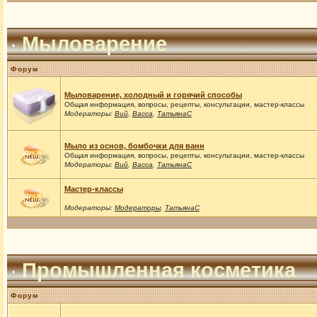
Мыловарение
Форум
Мыловарение, холодный и горячий способы
Общая информация, вопросы, рецепты, консультации, мастер-классы
Модераторы:
Вий
,
Васса
,
ТатьянаС
Мыло из основ, бомбочки для ванн
Общая информация, вопросы, рецепты, консультации, мастер-классы
Модераторы:
Вий
,
Васса
,
ТатьянаС
Мастер-классы
Модераторы:
Модераторы
,
ТатьянаС
Промышленная косметика
Форум