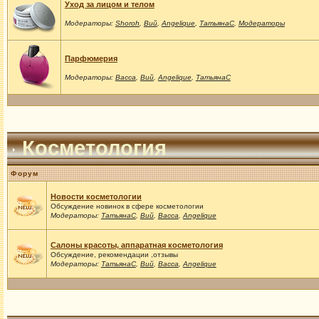
Уход за лицом и телом
Модераторы:
Shoroh
,
Вий
,
Angelique
,
ТатьянаС
,
Модераторы
Парфюмерия
Модераторы:
Васса
,
Вий
,
Angelique
,
ТатьянаС
Косметология
Форум
Новости косметологии
Обсуждение новинок в сфере косметологии
Модераторы:
ТатьянаС
,
Вий
,
Васса
,
Angelique
Салоны красоты, аппаратная косметология
Обсуждение, рекомендации ,отзывы
Модераторы:
ТатьянаС
,
Вий
,
Васса
,
Angelique