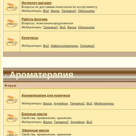
Интернет-магазин
Вопросы по доставкам,пожелания по ассортименту
Модераторы:
Вий
,
Васса
,
ТатьянаС
,
Одесситка
Работа форума
Вопросы, пожелания,предложения
Модераторы:
ТатьянаС
,
Вий
,
Васса
,
Одесситка
Конкурсы
Модераторы:
Вий
,
Администраторы
,
ТатьянаС
Ароматерапия
Форум
Ароматерапия для новичков
Модераторы:
Васса
,
Angelique
,
ТатьянаС
,
Вий
,
Модераторы
Базовые масла
Свойства, применение, хранение.
Модераторы:
Васса
,
ТатьянаС
,
Angelique
,
Вий
Эфирные масла
Свойства, применение, хранение