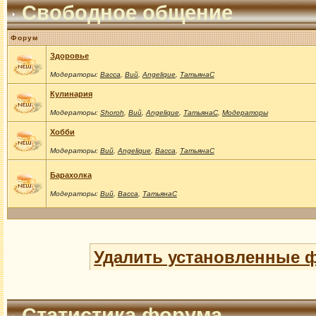
Свободное общение
Форум
Здоровье
Модераторы:
Васса
,
Вий
,
Angelique
,
ТатьянаС
Кулинария
Модераторы:
Shoroh
,
Вий
,
Angelique
,
ТатьянаС
,
Модераторы
Хобби
Модераторы:
Вий
,
Angelique
,
Васса
,
ТатьянаС
Барахолка
Модераторы:
Вий
,
Васса
,
ТатьянаС
Удалить установленные 
Статистика форума