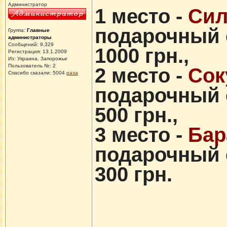
Администратор
1 место -
Сил
подарочный 
Группа:
Главные
администраторы
Сообщений: 9,329
1000 грн.,
Регистрация: 13.1.2009
Из: Украина, Запорожье
Пользователь №: 2
2 место -
Сок
Спасибо сказали:
5004
раза
подарочный 
500 грн.,
3 место -
Бар
подарочный 
300 грн.