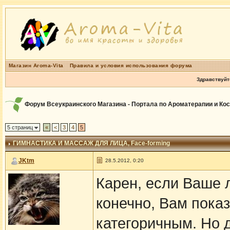
Магазин Aroma-Vita
Правила и условия использования форума
Здравствуйт
Форум Всеукраинского Магазина - Портала по Ароматерапии и Ко
5 страниц
«
<
3
4
5
ГИМНАСТИКА И МАССАЖ ДЛЯ ЛИЦА
, Face-forming
JKtm
28.5.2012, 0:20
Карен, если Ваше л
конечно, Вам пока
категоричным. Но 