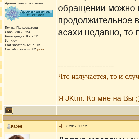
Аромановичок со стажем
обращении можно и
продолжительное в
Группа: Пользователи
асахи недавно, то
Сообщений: 263
Регистрация: 9.2.2011
Из: Kiev
Пользователь №: 7,115
Спасибо сказали:
82
раза
--------------------
Что из
лучается, то и случ
Я JKtm. Ко мне на Вы ;
Карен
3.6.2012, 17:12