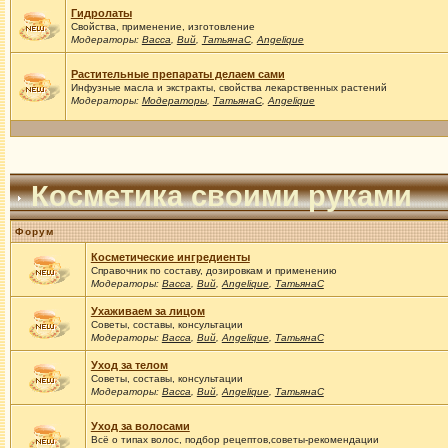
Гидролаты
Свойства, применение, изготовление
Модераторы:
Васса
,
Вий
,
ТатьянаС
,
Angelique
Растительные препараты делаем сами
Инфузные масла и экстракты, свойства лекарственных растений
Модераторы:
Модераторы
,
ТатьянаС
,
Angelique
Косметика своими руками
Форум
Косметические ингредиенты
Справочник по составу, дозировкам и применению
Модераторы:
Васса
,
Вий
,
Angelique
,
ТатьянаС
Ухаживаем за лицом
Советы, составы, консультации
Модераторы:
Васса
,
Вий
,
Angelique
,
ТатьянаС
Уход за телом
Советы, составы, консультации
Модераторы:
Васса
,
Вий
,
Angelique
,
ТатьянаС
Уход за волосами
Всё о типах волос, подбор рецептов,советы-рекомендации