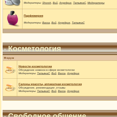
Модераторы:
Shoroh
,
Вий
,
Angelique
,
ТатьянаС
,
Модераторы
Парфюмерия
Модераторы:
Васса
,
Вий
,
Angelique
,
ТатьянаС
Косметология
Форум
Новости косметологии
Обсуждение новинок в сфере косметологии
Модераторы:
ТатьянаС
,
Вий
,
Васса
,
Angelique
Салоны красоты, аппаратная косметология
Обсуждение, рекомендации ,отзывы
Модераторы:
ТатьянаС
,
Вий
,
Васса
,
Angelique
Свободное общение