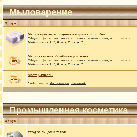
Мыловарение
Форум
Мыловарение, холодный и горячий способы
Общая информация, вопросы, рецепты, консультации, мастер-классы
Модераторы:
Вий
,
Васса
,
ТатьянаС
Мыло из основ, бомбочки для ванн
Общая информация, вопросы, рецепты, консультации, мастер-классы
Модераторы:
Вий
,
Васса
,
ТатьянаС
Мастер-классы
Модераторы:
Модераторы
,
ТатьянаС
Промышленная косметика
Форум
Уход за лицом и телом