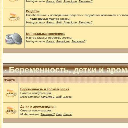
Модераторы:
Васса
,
Вий
,
Angelique
,
ТатьянаС
Рецепты
Опробованные и проверенные рецепты с подробным описанием составов
— подфорумы:
Мастер-классы
Модераторы:
Васса
,
Вий
,
Angelique
,
ТатьянаС
Минеральная косметика
Мастер-классы, рецепты, советы
Модераторы:
Васса
,
Angelique
,
ТатьянаС
Беременность, детки и аро
Форум
Беременность и ароматерапия
Советы, консультации
Модераторы:
ТатьянаС
,
Вий
,
Васса
Детки и ароматерапия
Советы, консультации
Модераторы:
ТатьянаС
,
Вий
,
Васса