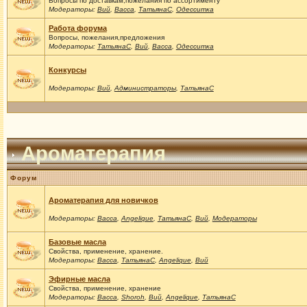
Вопросы по доставкам,пожелания по ассортименту
Модераторы:
Вий
,
Васса
,
ТатьянаС
,
Одесситка
Работа форума
Вопросы, пожелания,предложения
Модераторы:
ТатьянаС
,
Вий
,
Васса
,
Одесситка
Конкурсы
Модераторы:
Вий
,
Администраторы
,
ТатьянаС
Ароматерапия
Форум
Ароматерапия для новичков
Модераторы:
Васса
,
Angelique
,
ТатьянаС
,
Вий
,
Модераторы
Базовые масла
Свойства, применение, хранение.
Модераторы:
Васса
,
ТатьянаС
,
Angelique
,
Вий
Эфирные масла
Свойства, применение, хранение
Модераторы:
Васса
,
Shoroh
,
Вий
,
Angelique
,
ТатьянаС