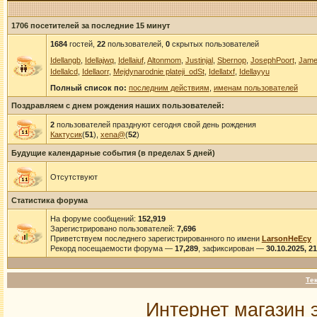
1706 посетителей за последние 15 минут
1684
гостей,
22
пользователей,
0
скрытых пользователей
Idellangb
,
Idellajwq
,
Idellaiuf
,
Altonmom
,
Justinjal
,
Sbernop
,
JosephPoort
,
Jame
Idellalcd
,
Idellaorr
,
Mejdynarodnie plateji_odSt
,
Idellatxf
,
Idellayyu
Полный список по:
последним действиям
,
именам пользователей
Поздравляем с днем рождения наших пользователей:
2
пользователей празднуют сегодня свой день рождения
Кактусик
(
51
),
xena@
(
52
)
Будущие календарные события (в пределах 5 дней)
Отсутствуют
Статистика форума
На форуме сообщений:
152,919
Зарегистрировано пользователей:
7,696
Приветствуем последнего зарегистрированного по имени
LarsonHeEcy
Рекорд посещаемости форума —
17,289
, зафиксирован —
30.10.2025, 2
Те
Интернет магазин 