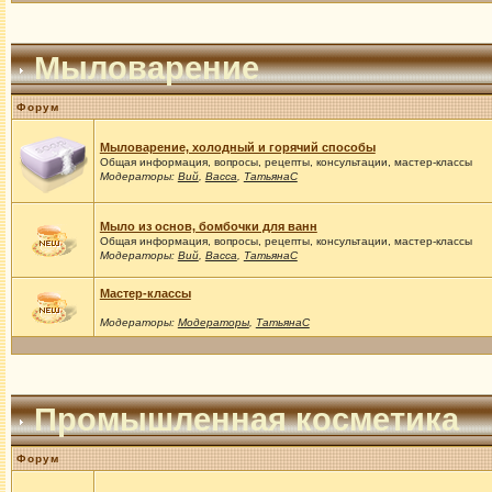
Мыловарение
Форум
Мыловарение, холодный и горячий способы
Общая информация, вопросы, рецепты, консультации, мастер-классы
Модераторы:
Вий
,
Васса
,
ТатьянаС
Мыло из основ, бомбочки для ванн
Общая информация, вопросы, рецепты, консультации, мастер-классы
Модераторы:
Вий
,
Васса
,
ТатьянаС
Мастер-классы
Модераторы:
Модераторы
,
ТатьянаС
Промышленная косметика
Форум