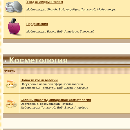
Уход за лицом и телом
Модераторы:
Shoroh
,
Вий
,
Angelique
,
ТатьянаС
,
Модераторы
Парфюмерия
Модераторы:
Васса
,
Вий
,
Angelique
,
ТатьянаС
Косметология
Форум
Новости косметологии
Обсуждение новинок в сфере косметологии
Модераторы:
ТатьянаС
,
Вий
,
Васса
,
Angelique
Салоны красоты, аппаратная косметология
Обсуждение, рекомендации ,отзывы
Модераторы:
ТатьянаС
,
Вий
,
Васса
,
Angelique