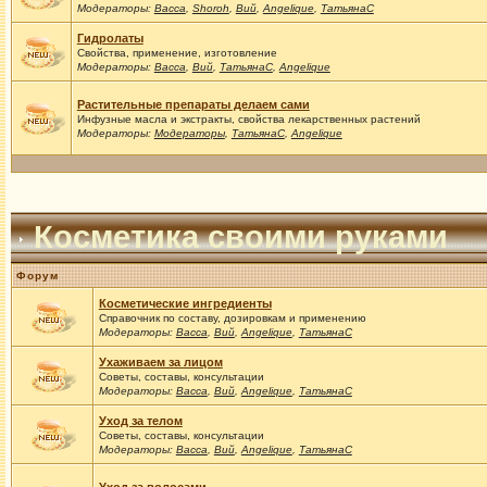
Модераторы:
Васса
,
Shoroh
,
Вий
,
Angelique
,
ТатьянаС
Гидролаты
Свойства, применение, изготовление
Модераторы:
Васса
,
Вий
,
ТатьянаС
,
Angelique
Растительные препараты делаем сами
Инфузные масла и экстракты, свойства лекарственных растений
Модераторы:
Модераторы
,
ТатьянаС
,
Angelique
Косметика своими руками
Форум
Косметические ингредиенты
Справочник по составу, дозировкам и применению
Модераторы:
Васса
,
Вий
,
Angelique
,
ТатьянаС
Ухаживаем за лицом
Советы, составы, консультации
Модераторы:
Васса
,
Вий
,
Angelique
,
ТатьянаС
Уход за телом
Советы, составы, консультации
Модераторы:
Васса
,
Вий
,
Angelique
,
ТатьянаС