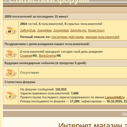
2859 посетителей за последние 15 минут
2854
гостей,
5
пользователей,
0
скрытых пользователей
JeffreyDub
,
Josephlow
,
Josephdub
,
SqmrAsync
,
RogerJouro
Полный список по:
последним действиям
,
именам пользователей
Поздравляем с днем рождения наших пользователей:
2
пользователей празднуют сегодня свой день рождения
Сеамни
(
40
),
BorisGrems
(
48
)
Будущие календарные события (в пределах 5 дней)
Отсутствуют
Статистика форума
На форуме сообщений:
152,919
Зарегистрировано пользователей:
7,696
Приветствуем последнего зарегистрированного по имени
LarsonHeEcy
Рекорд посещаемости форума —
17,289
, зафиксирован —
30.10.2025, 2
Те
Интернет магазин 