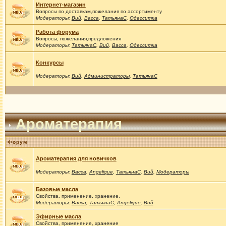
Интернет-магазин
Вопросы по доставкам,пожелания по ассортименту
Модераторы:
Вий
,
Васса
,
ТатьянаС
,
Одесситка
Работа форума
Вопросы, пожелания,предложения
Модераторы:
ТатьянаС
,
Вий
,
Васса
,
Одесситка
Конкурсы
Модераторы:
Вий
,
Администраторы
,
ТатьянаС
Ароматерапия
Форум
Ароматерапия для новичков
Модераторы:
Васса
,
Angelique
,
ТатьянаС
,
Вий
,
Модераторы
Базовые масла
Свойства, применение, хранение.
Модераторы:
Васса
,
ТатьянаС
,
Angelique
,
Вий
Эфирные масла
Свойства, применение, хранение