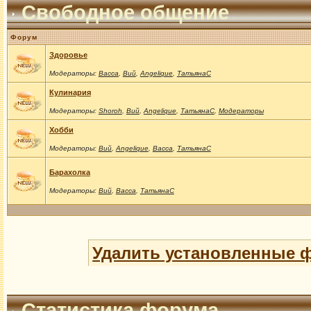
Свободное общение
Форум
Здоровье
Модераторы:
Васса
,
Вий
,
Angelique
,
ТатьянаС
Кулинария
Модераторы:
Shoroh
,
Вий
,
Angelique
,
ТатьянаС
,
Модераторы
Хобби
Модераторы:
Вий
,
Angelique
,
Васса
,
ТатьянаС
Барахолка
Модераторы:
Вий
,
Васса
,
ТатьянаС
Удалить установленные 
Статистика форума