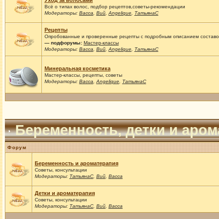
Уход за волосами
Всё о типах волос, подбор рецептов,советы-рекомендации
Модераторы:
Васса
,
Вий
,
Angelique
,
ТатьянаС
Рецепты
Опробованные и проверенные рецепты с подробным описанием составов
— подфорумы:
Мастер-классы
Модераторы:
Васса
,
Вий
,
Angelique
,
ТатьянаС
Минеральная косметика
Мастер-классы, рецепты, советы
Модераторы:
Васса
,
Angelique
,
ТатьянаС
Беременность, детки и аро
Форум
Беременность и ароматерапия
Советы, консультации
Модераторы:
ТатьянаС
,
Вий
,
Васса
Детки и ароматерапия
Советы, консультации
Модераторы:
ТатьянаС
,
Вий
,
Васса