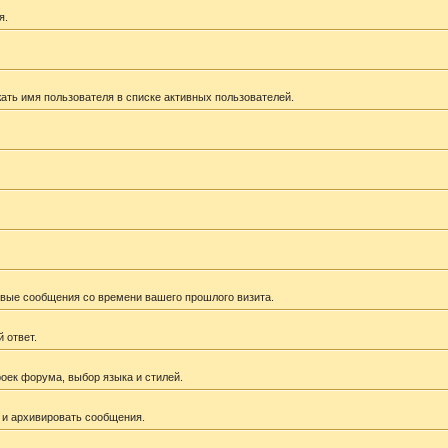
я.
ать имя пользователя в списке активных пользователей.
новые сообщения со времени вашего прошлого визита.
 ответ.
оек форума, выбор языка и стилей.
 и архивировать сообщения.