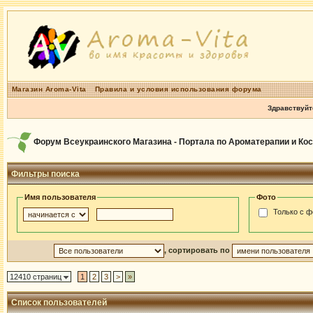
Магазин Aroma-Vita
Правила и условия использования форума
Здравствуйт
Форум Всеукраинского Магазина - Портала по Ароматерапии и Ко
Фильтры поиска
Имя пользователя
Фото
Только с ф
, сортировать по
12410 страниц
1
2
3
>
»
Список пользователей