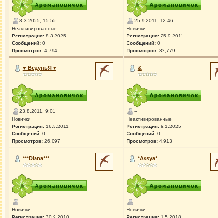
8.3.2025, 15:55
25.9.2011, 12:46
Неактивированные
Новички
Регистрация:
8.3.2025
Регистрация:
25.9.2011
Сообщений:
0
Сообщений:
0
Просмотров:
4,794
Просмотров:
32,779
♥ ВедуньЯ ♥
&
23.8.2011, 9:01
--
Новички
Неактивированные
Регистрация:
16.5.2011
Регистрация:
8.1.2025
Сообщений:
0
Сообщений:
0
Просмотров:
26,097
Просмотров:
4,913
***Diana***
*Assya*
--
--
Новички
Новички
Регистрация:
30.9.2010
Регистрация:
1.5.2018