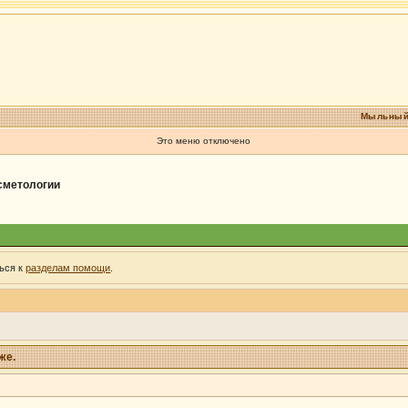
Мыльный
Это меню отключено
осметологии
ься к
разделам помощи
.
же.