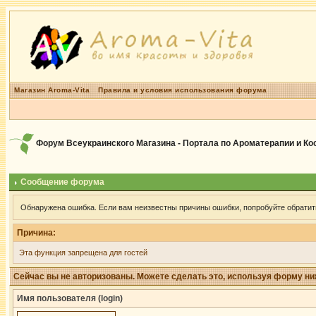
Магазин Aroma-Vita
Правила и условия использования форума
Форум Всеукраинского Магазина - Портала по Ароматерапии и К
Сообщение форума
Обнаружена ошибка. Если вам неизвестны причины ошибки, попробуйте обратит
Причина:
Эта функция запрещена для гостей
Сейчас вы не авторизованы. Можете сделать это, используя форму ни
Имя пользователя (login)