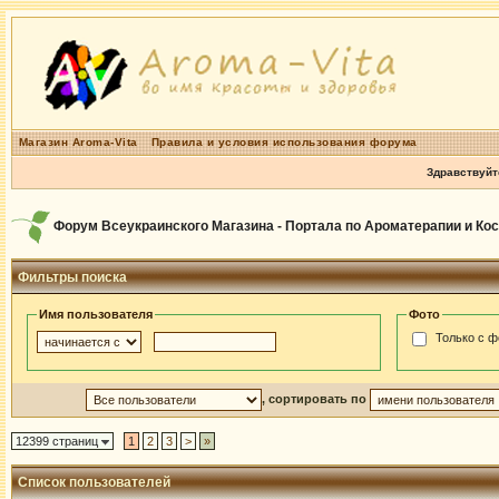
Магазин Aroma-Vita
Правила и условия использования форума
Здравствуйт
Форум Всеукраинского Магазина - Портала по Ароматерапии и Ко
Фильтры поиска
Имя пользователя
Фото
Только с ф
, сортировать по
12399 страниц
1
2
3
>
»
Список пользователей