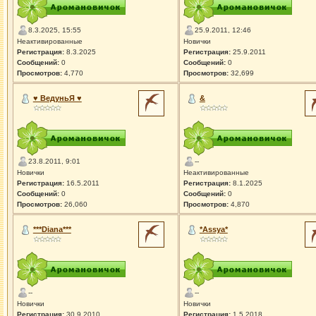
8.3.2025, 15:55
25.9.2011, 12:46
Неактивированные
Новички
Регистрация:
8.3.2025
Регистрация:
25.9.2011
Сообщений:
0
Сообщений:
0
Просмотров:
4,770
Просмотров:
32,699
♥ ВедуньЯ ♥
&
23.8.2011, 9:01
--
Новички
Неактивированные
Регистрация:
16.5.2011
Регистрация:
8.1.2025
Сообщений:
0
Сообщений:
0
Просмотров:
26,060
Просмотров:
4,870
***Diana***
*Assya*
--
--
Новички
Новички
Регистрация:
30.9.2010
Регистрация:
1.5.2018