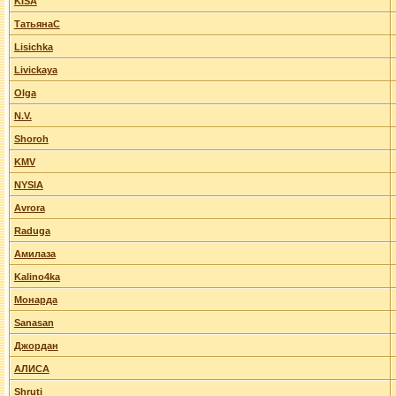
KISA
ТатьянаС
Lisichka
Livickaya
Olga
N.V.
Shoroh
KMV
NYSIA
Avrora
Raduga
Амилаза
Kalino4ka
Монарда
Sanasan
Джордан
АЛИСА
Shruti