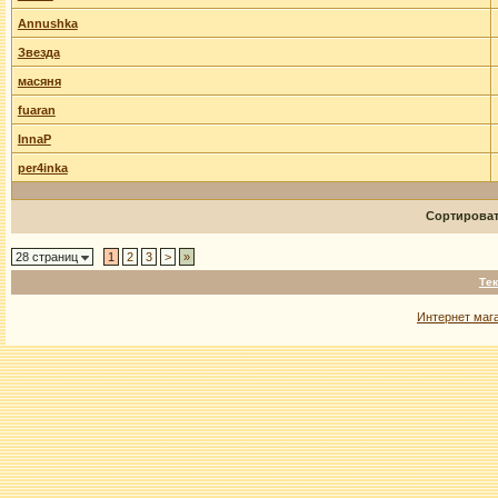
Annushka
Звезда
масяня
fuaran
InnaP
per4inka
Сортирова
28 страниц
1
2
3
>
»
Тек
Интернет маг