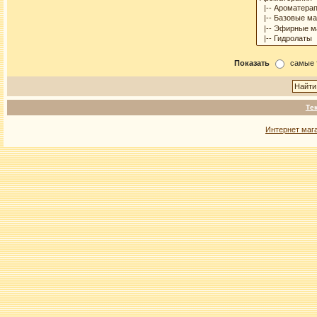
Показать
самые 
Те
Интернет маг