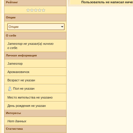
Пользователь не написал ничег
Рейтинг
Опции
Опции
О себе
Jamesnop не указал(а) ничего
о себе.
Личная информация
Jamesnop
Аромановичок
Возраст не указан
Пол не указан
Место жительства не указано
День рождения не указан
Интересы
Нет данных
Статистика