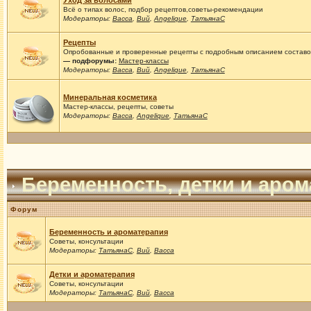
Уход за волосами
Всё о типах волос, подбор рецептов,советы-рекомендации
Модераторы:
Васса
,
Вий
,
Angelique
,
ТатьянаС
Рецепты
Опробованные и проверенные рецепты с подробным описанием составов
— подфорумы:
Мастер-классы
Модераторы:
Васса
,
Вий
,
Angelique
,
ТатьянаС
Минеральная косметика
Мастер-классы, рецепты, советы
Модераторы:
Васса
,
Angelique
,
ТатьянаС
Беременность, детки и аро
Форум
Беременность и ароматерапия
Советы, консультации
Модераторы:
ТатьянаС
,
Вий
,
Васса
Детки и ароматерапия
Советы, консультации
Модераторы:
ТатьянаС
,
Вий
,
Васса