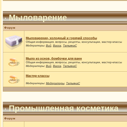
Мыловарение
Форум
Мыловарение, холодный и горячий способы
Общая информация, вопросы, рецепты, консультации, мастер-классы
Модераторы:
Вий
,
Васса
,
ТатьянаС
Мыло из основ, бомбочки для ванн
Общая информация, вопросы, рецепты, консультации, мастер-классы
Модераторы:
Вий
,
Васса
,
ТатьянаС
Мастер-классы
Модераторы:
Модераторы
,
ТатьянаС
Промышленная косметика
Форум