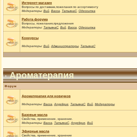
Интернет-магазин
Вопросы по доставкам,пожелания по ассортименту
Модераторы:
Вий
,
Васса
,
ТатьянаС
,
Одесситка
Работа форума
Вопросы, пожелания,предложения
Модераторы:
ТатьянаС
,
Вий
,
Васса
,
Одесситка
Конкурсы
Модераторы:
Вий
,
Администраторы
,
ТатьянаС
Ароматерапия
Форум
Ароматерапия для новичков
Модераторы:
Васса
,
Angelique
,
ТатьянаС
,
Вий
,
Модераторы
Базовые масла
Свойства, применение, хранение.
Модераторы:
Васса
,
ТатьянаС
,
Angelique
,
Вий
Эфирные масла
Свойства, применение, хранение