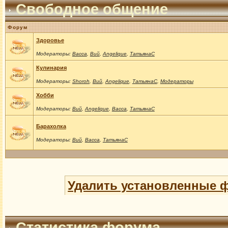
Свободное общение
Форум
Здоровье
Модераторы:
Васса
,
Вий
,
Angelique
,
ТатьянаС
Кулинария
Модераторы:
Shoroh
,
Вий
,
Angelique
,
ТатьянаС
,
Модераторы
Хобби
Модераторы:
Вий
,
Angelique
,
Васса
,
ТатьянаС
Барахолка
Модераторы:
Вий
,
Васса
,
ТатьянаС
Удалить установленные 
Статистика форума