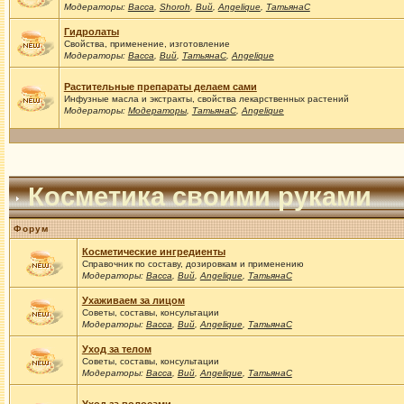
Модераторы:
Васса
,
Shoroh
,
Вий
,
Angelique
,
ТатьянаС
Гидролаты
Свойства, применение, изготовление
Модераторы:
Васса
,
Вий
,
ТатьянаС
,
Angelique
Растительные препараты делаем сами
Инфузные масла и экстракты, свойства лекарственных растений
Модераторы:
Модераторы
,
ТатьянаС
,
Angelique
Косметика своими руками
Форум
Косметические ингредиенты
Справочник по составу, дозировкам и применению
Модераторы:
Васса
,
Вий
,
Angelique
,
ТатьянаС
Ухаживаем за лицом
Советы, составы, консультации
Модераторы:
Васса
,
Вий
,
Angelique
,
ТатьянаС
Уход за телом
Советы, составы, консультации
Модераторы:
Васса
,
Вий
,
Angelique
,
ТатьянаС