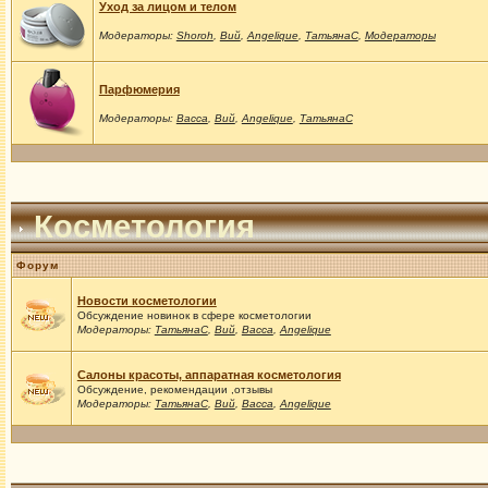
Уход за лицом и телом
Модераторы:
Shoroh
,
Вий
,
Angelique
,
ТатьянаС
,
Модераторы
Парфюмерия
Модераторы:
Васса
,
Вий
,
Angelique
,
ТатьянаС
Косметология
Форум
Новости косметологии
Обсуждение новинок в сфере косметологии
Модераторы:
ТатьянаС
,
Вий
,
Васса
,
Angelique
Салоны красоты, аппаратная косметология
Обсуждение, рекомендации ,отзывы
Модераторы:
ТатьянаС
,
Вий
,
Васса
,
Angelique