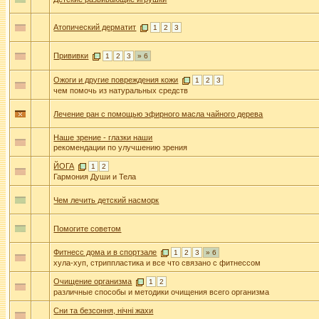
Атопический дерматит
1
2
3
Прививки
1
2
3
» 6
Ожоги и другие повреждения кожи
1
2
3
чем помочь из натуральных средств
Лечение ран с помощью эфирного масла чайного дерева
Наше зрение - глазки наши
рекомендации по улучшению зрения
ЙОГА
1
2
Гармония Души и Тела
Чем лечить детский насморк
Помогите советом
Фитнесс дома и в спортзале
1
2
3
» 6
хула-хуп, стриппластика и все что связано с фитнессом
Очищение организма
1
2
различные способы и методики очищения всего организма
Сни та безсоння, нiчнi жахи