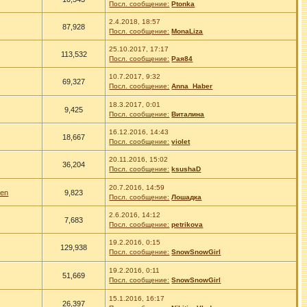
Посл. сообщение:
Ptonka
2.4.2018, 18:57
87,928
Посл. сообщение:
MonaLiza
25.10.2017, 17:17
113,532
Посл. сообщение:
Рая84
10.7.2017, 9:32
69,327
Посл. сообщение:
Anna_Haber
18.3.2017, 0:01
9,425
Посл. сообщение:
Виталина
16.12.2016, 14:43
18,667
Посл. сообщение:
violet
20.11.2016, 15:02
36,204
Посл. сообщение:
ksushaD
20.7.2016, 14:59
hen
9,823
Посл. сообщение:
Лошадка
2.6.2016, 14:12
7,683
Посл. сообщение:
petrikova
19.2.2016, 0:15
129,938
Посл. сообщение:
SnowSnowGirl
19.2.2016, 0:11
51,669
Посл. сообщение:
SnowSnowGirl
15.1.2016, 16:17
26,397