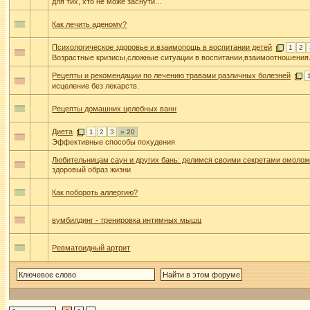
для тих, хто не може заснути...
Как лечить аденому?
Психологическое здоровье и взаимопощь в воспитании детей
1
2
Возрастные кризисы,сложные ситуации в воспитании,взаимоотношения
Рецепты и рекомендации по лечению травами различных болезней
исцеление без лекарств.
Рецепты домашних целебных ванн
Диета
1
2
3
» 20
Эффективные способы похудения
Любительницам саун и других бань: делимся своими секретами омоло
здоровый образ жизни
Как побороть аллергию?
вумбилдинг - тренировка интимных мышц
Ревматоидный артрит