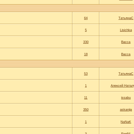
64
ТатьянаС
5
Lisichka
330
Васса
18
Васса
53
ТатьянаС
1
Алексей Натал
11
issabu
350
askanija
1
NaNaK
3
Рая84