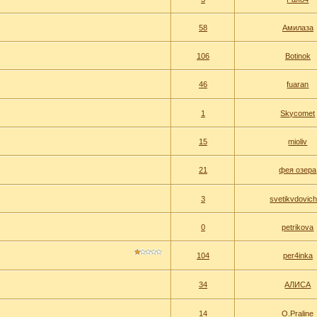
58
Амилаза
106
Botinok
46
fuaran
1
Skycomet
15
mioliv
21
фея озера
3
svetikvdovic
0
petrikova
104
per4inka
34
АЛИСА
14
O.Praline