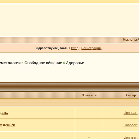
Мыльный
Здравствуйте, гость
(
Вход
|
Регистрация
)
осметологии
»
Свободное общение
»
Здоровье
Ответов
Автор
дать.
-
Lionheart
ex.Деньги
-
Lionheart
-
Lionheart