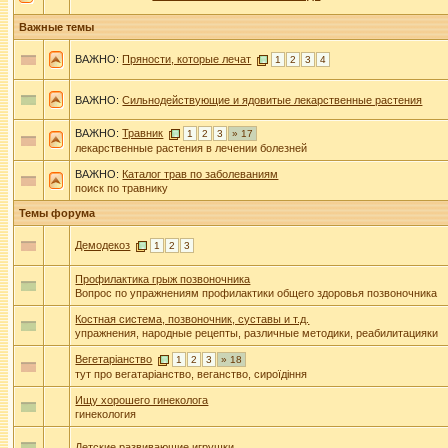
Важные темы
ВАЖНО:
Пряности, которые лечат
1
2
3
4
ВАЖНО:
Сильнодействующие и ядовитые лекарственные растения
ВАЖНО:
Травник
1
2
3
» 17
лекарственные растения в лечении болезней
ВАЖНО:
Каталог трав по заболеваниям
поиск по травнику
Темы форума
Демодекоз
1
2
3
Профилактика грыж позвоночника
Вопрос по упражнениям профилактики общего здоровья позвоночника
Костная система, позвоночник, суставы и т.д.
упражнения, народные рецепты, различные методики, реабилитацияки
Вегетаріанство
1
2
3
» 18
тут про вегатаріанство, веганство, сироїдіння
Ищу хорошего гинеколога
гинекология
Детские развивающие игрушки