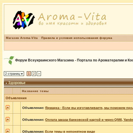
Магазин Aroma-Vita
Правила и условия использования форума
Форум Всеукраинского Магазина - Портала по Ароматерапии и К
2 страниц
1
2
>
Здоровье
Название темы
Объявления
Объявление:
Ярмарка - Если вы изготавливаете, мы поможем про
Объявление:
Оплата заказа банковской картой и через QIWI, Yand
Объявление:
Если темы в непонятном виде