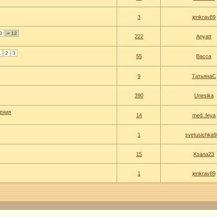
3
jenkrav89
3
» 12
222
Anyatr
.
1
2
3
55
Васса
9
ТатьянаС
390
Unesika
жения
14
med..feya
1
svetusichka
15
Ksana23
1
jenkrav89