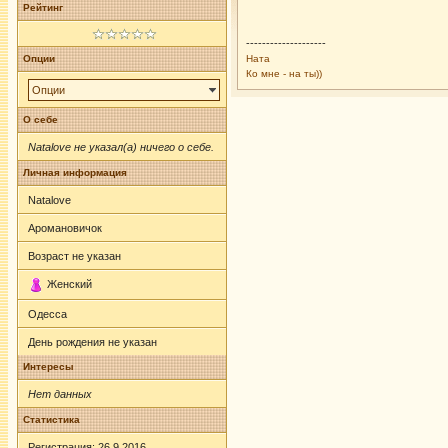
Рейтинг
--------------------
Опции
Ната
Ко мне - на ты))
Опции
О себе
Natalove не указал(а) ничего о себе.
Личная информация
Natalove
Аромановичок
Возраст не указан
Женский
Одесса
День рождения не указан
Интересы
Нет данных
Статистика
Регистрация: 26.9.2016