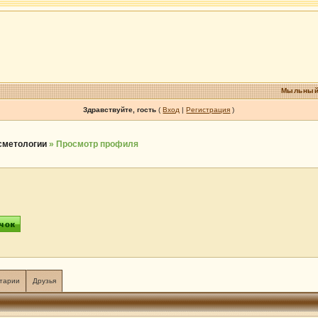
Мыльный
Здравствуйте, гость
(
Вход
|
Регистрация
)
осметологии
» Просмотр профиля
тарии
Друзья