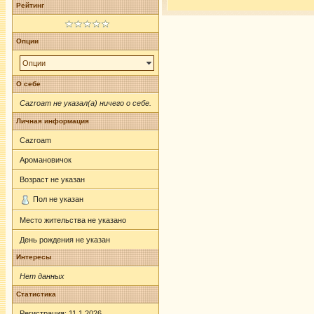
Рейтинг
Опции
Опции
О себе
Cazroam не указал(а) ничего о себе.
Личная информация
Cazroam
Аромановичок
Возраст не указан
Пол не указан
Место жительства не указано
День рождения не указан
Интересы
Нет данных
Статистика
Регистрация: 11.1.2026