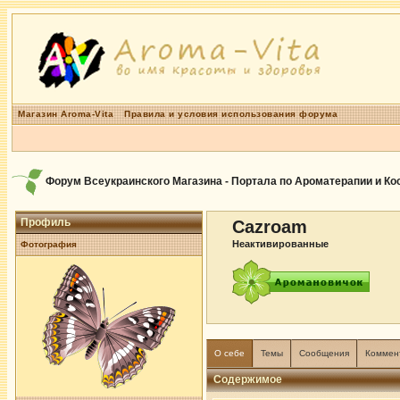
Магазин Aroma-Vita
Правила и условия использования форума
Форум Всеукраинского Магазина - Портала по Ароматерапии и К
Профиль
Cazroam
Неактивированные
Фотография
О себе
Темы
Сообщения
Коммен
Содержимое