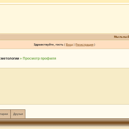
Мыльный
Здравствуйте, гость
(
Вход
|
Регистрация
)
осметологии
» Просмотр профиля
тарии
Друзья