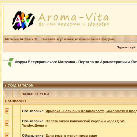
Магазин Aroma-Vita
Правила и условия использования форума
Здравствуйт
Форум Всеукраинского Магазина - Портала по Ароматерапии и Ко
Уход за телом
Название темы
Объявления
Объявление:
Ярмарка - Если вы изготавливаете, мы поможем прод
Объявление:
Оплата заказа банковской картой и через QIWI,
Yandex.Деньги
Объявление:
Если темы в непонятном виде