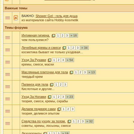
Важные темы
ВАЖНО:
Shower Gel - гель для душа
из материалов сайта Нobby-kosmetik
Темы форума
Интимная гигиена.
1
2
3
» 16
чем пользуемся?
Лечебные кремы и смеси
1
2
3
» 34
косметика бывает не только уходовая...
Уход За Руками
1
2
3
» 54
кремы, смеси, маски
Маслянные плиточки для тела
1
2
3
» 13
твердый крем
Пилинги для тела
1
2
3
Кислотные и другие...
Уход За Ногами
1
2
3
» 23
теория, смеси, кремы, скрабы
Делаем педикюр сами
1
2
3
теория, делимся опытом
Средства по уходу за телом.
1
2
3
» 32
советы, кремы, лосьоны, смеси
Дезодоранты
1
2
3
» 19