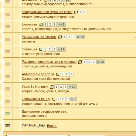
самодельные дезодоранты, антиперспиранты
Гиперкератоз или "гусиная кожа"
1
2
теория, рекомендации и практика
Целлюлит
1
2
3
» 43
советы, рекомендации, антицеллюлитные кремы и смеси
Ухаживаем за бюстом
1
2
3
» 18
рецепты
Эпиляция
1
2
3
» 21
а точнее уход после нее
Растяжки, профилактика и лечение
1
2
3
» 10
советы, рецепты, рекомендации
Автозагары для тела
1
2
3
Загорелая кожа без солнышка)
Уход За Ногтями
1
2
3
» 10
теория, смеси, кремы, методы
Принимаем ванну
1
2
3
» 5
теория, рецепты составов, пен и гелей для душа
Варикозное расширение вен.
(спасаем ножки)
ПЕРЕМЕЩЕНА:
Вишня