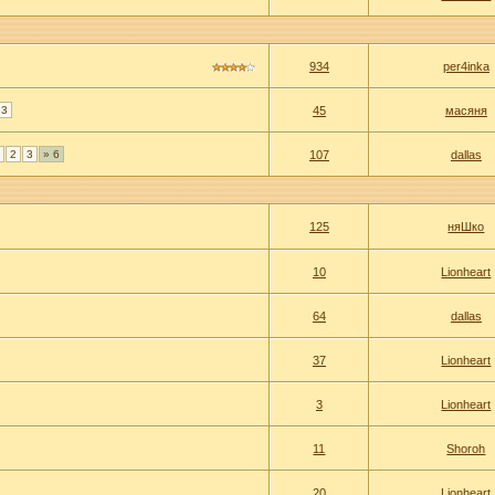
934
per4inka
3
45
масяня
1
2
3
» 6
107
dallas
125
няШко
10
Lionheart
64
dallas
37
Lionheart
3
Lionheart
11
Shoroh
20
Lionheart