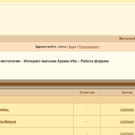
Мыльный
Здравствуйте, гость
(
Вход
|
Регистрация
)
осметологии
»
Интернет-магазин Арома-Vita
»
Работа форума
Ответов
Автор
одать.
-
Lionheart
dex.Деньги
-
Lionheart
-
Lionheart