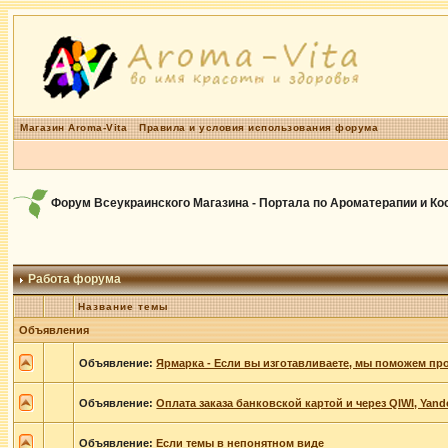
Магазин Aroma-Vita
Правила и условия использования форума
Форум Всеукраинского Магазина - Портала по Ароматерапии и К
Работа форума
Название темы
Объявления
Объявление:
Ярмарка - Если вы изготавливаете, мы поможем пр
Объявление:
Оплата заказа банковской картой и через QIWI, Yan
Объявление:
Если темы в непонятном виде