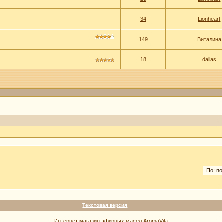
34
Lionheart
149
Виталина
18
dallas
Текстовая версия
Интернет магазин эфирных масел AromaVita