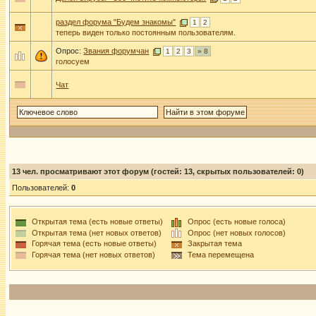
раздел форума "Будем знакомы"
1
2
теперь виден только постоянным пользователям.
Опрос:
Звания форумчан
1
2
3
» 8
голосуем
Чат
13
чел. просматривают этот форум (гостей: 13, скрытых пользователей: 0)
Пользователей:
0
Открытая тема (есть новые ответы)
Опрос (есть новые голоса)
Открытая тема (нет новых ответов)
Опрос (нет новых голосов)
Горячая тема (есть новые ответы)
Закрытая тема
Горячая тема (нет новых ответов)
Тема перемещена