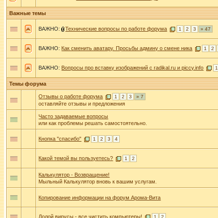
Важные темы
ВАЖНО:
Технические вопросы по работе форума
1
2
3
» 47
ВАЖНО:
Как сменить аватару. Просьбы админу о смене ника
1
2
ВАЖНО:
Вопросы про вставку изображений с radikal.ru и piccy.info
Темы форума
Отзывы о работе форума
1
2
3
» 7
оставляйте отзывы и предложения
Часто задаваемые вопросы
или как проблемы решать самостоятельно.
Кнопка "спасибо"
1
2
3
4
Какой темой вы пользуетесь?
1
2
Калькулятор - Возвращение!
Мыльный Калькулятор вновь к вашим услугам.
Копирование информации на форум Арома-Вита
Долой вирусы - все чистить компьютеры!
1
2