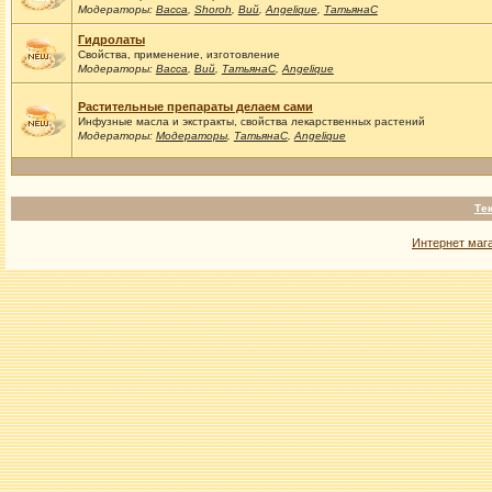
Модераторы:
Васса
,
Shoroh
,
Вий
,
Angelique
,
ТатьянаС
Гидролаты
Свойства, применение, изготовление
Модераторы:
Васса
,
Вий
,
ТатьянаС
,
Angelique
Растительные препараты делаем сами
Инфузные масла и экстракты, свойства лекарственных растений
Модераторы:
Модераторы
,
ТатьянаС
,
Angelique
Те
Интернет маг