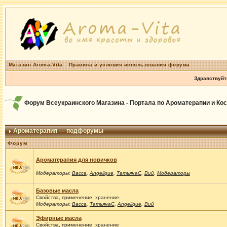
Магазин Aroma-Vita
Правила и условия использования форума
Здравствуйт
Форум Всеукраинского Магазина - Портала по Ароматерапии и Ко
Ароматерапия — подфорумы
Форум
Ароматерапия для новичков
Модераторы:
Васса
,
Angelique
,
ТатьянаС
,
Вий
,
Модераторы
Базовые масла
Свойства, применение, хранение.
Модераторы:
Васса
,
ТатьянаС
,
Angelique
,
Вий
Эфирные масла
Свойства, применение, хранение