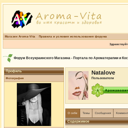
Магазин Aroma-Vita
Правила и условия использования форума
Здравствуйт
Форум Всеукраинского Магазина - Портала по Ароматерапии и Ко
Профиль
Natalove
Пользователи
Фотография
О себе
Темы
Сообщения
Коммен
Содержимое