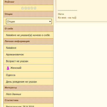
Рейтинг
--------------------
Опции
Ната
Ко мне - на ты))
Опции
О себе
Natalove не указал(а) ничего о себе.
Личная информация
Natalove
Аромановичок
Возраст не указан
Женский
Одесса
День рождения не указан
Интересы
Нет данных
Статистика
Регистрация: 26.9.2016