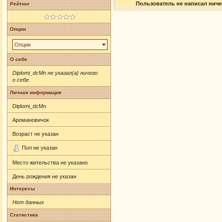
Пользователь не написал ничег
Рейтинг
Опции
Опции
О себе
Diplomi_dcMn не указал(а) ничего
о себе.
Личная информация
Diplomi_dcMn
Аромановичок
Возраст не указан
Пол не указан
Место жительства не указано
День рождения не указан
Интересы
Нет данных
Статистика