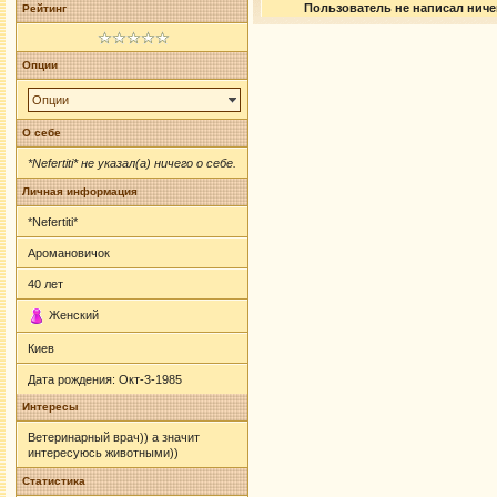
Пользователь не написал ничег
Рейтинг
Опции
Опции
О себе
*Nefertiti* не указал(а) ничего о себе.
Личная информация
*Nefertiti*
Аромановичок
40
лет
Женский
Киев
Дата рождения:
Окт-3-1985
Интересы
Ветеринарный врач)) а значит
интересуюсь животными))
Статистика