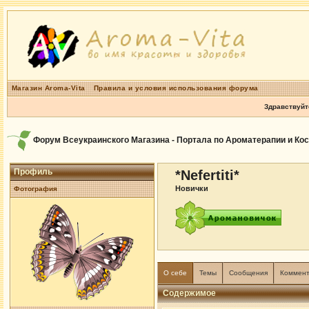
Магазин Aroma-Vita
Правила и условия использования форума
Здравствуйт
Форум Всеукраинского Магазина - Портала по Ароматерапии и Ко
Профиль
*Nefertiti*
Новички
Фотография
О себе
Темы
Сообщения
Коммен
Содержимое