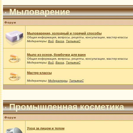
Мыловарение
Форум
Мыловарение, холодный и горячий способы
Общая информация, вопросы, рецепты, консультации, мастер-классы
Модераторы:
Вий
,
Васса
,
ТатьянаС
Мыло из основ, бомбочки для ванн
Общая информация, вопросы, рецепты, консультации, мастер-классы
Модераторы:
Вий
,
Васса
,
ТатьянаС
Мастер-классы
Модераторы:
Модераторы
,
ТатьянаС
Промышленная косметика
Форум
Уход за лицом и телом