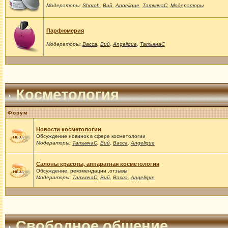
Модераторы:
Shoroh
,
Вий
,
Angelique
,
ТатьянаС
,
Модераторы
Парфюмерия
Модераторы:
Васса
,
Вий
,
Angelique
,
ТатьянаС
Косметология
Форум
Новости косметологии
Обсуждение новинок в сфере косметологии
Модераторы:
ТатьянаС
,
Вий
,
Васса
,
Angelique
Салоны красоты, аппаратная косметология
Обсуждение, рекомендации ,отзывы
Модераторы:
ТатьянаС
,
Вий
,
Васса
,
Angelique
Свободное общение