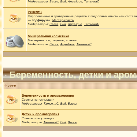
Модераторы:
Васса
,
Вий
,
Angelique
,
ТатьянаС
Рецепты
Опробованные и проверенные рецепты с подробным описанием составов
— подфорумы:
Мастер-классы
Модераторы:
Васса
,
Вий
,
Angelique
,
ТатьянаС
Минеральная косметика
Мастер-классы, рецепты, советы
Модераторы:
Васса
,
Angelique
,
ТатьянаС
Беременность, детки и аро
Форум
Беременность и ароматерапия
Советы, консультации
Модераторы:
ТатьянаС
,
Вий
,
Васса
Детки и ароматерапия
Советы, консультации
Модераторы:
ТатьянаС
,
Вий
,
Васса