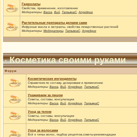
Гидролаты
Свойства, применение, изготовление
Модераторы:
Васса
,
Вий
,
ТатьянаС
,
Angelique
Растительные препараты делаем сами
Инфузные масла и экстракты, свойства лекарственных растений
Модераторы:
Модераторы
,
ТатьянаС
,
Angelique
Косметика своими руками
Форум
Косметические ингредиенты
Справочник по составу, дозировкам и применению
Модераторы:
Васса
,
Вий
,
Angelique
,
ТатьянаС
Ухаживаем за лицом
Советы, составы, консультации
Модераторы:
Васса
,
Вий
,
Angelique
,
ТатьянаС
Уход за телом
Советы, составы, консультации
Модераторы:
Васса
,
Вий
,
Angelique
,
ТатьянаС
Уход за волосами
Всё о типах волос, подбор рецептов,советы-рекомендации