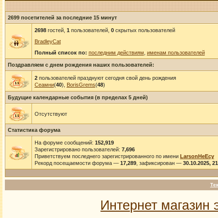
2699 посетителей за последние 15 минут
2698
гостей,
1
пользователей,
0
скрытых пользователей
BradleyCat
Полный список по:
последним действиям
,
именам пользователей
Поздравляем с днем рождения наших пользователей:
2
пользователей празднуют сегодня свой день рождения
Сеамни
(
40
),
BorisGrems
(
48
)
Будущие календарные события (в пределах 5 дней)
Отсутствуют
Статистика форума
На форуме сообщений:
152,919
Зарегистрировано пользователей:
7,696
Приветствуем последнего зарегистрированного по имени
LarsonHeEcy
Рекорд посещаемости форума —
17,289
, зафиксирован —
30.10.2025, 2
Те
Интернет магазин 