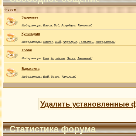
Форум
Здоровье
Модераторы:
Васса
,
Вий
,
Angelique
,
ТатьянаС
Кулинария
Модераторы:
Shoroh
,
Вий
,
Angelique
,
ТатьянаС
,
Модераторы
Хобби
Модераторы:
Вий
,
Angelique
,
Васса
,
ТатьянаС
Барахолка
Модераторы:
Вий
,
Васса
,
ТатьянаС
Удалить установленные 
Статистика форума