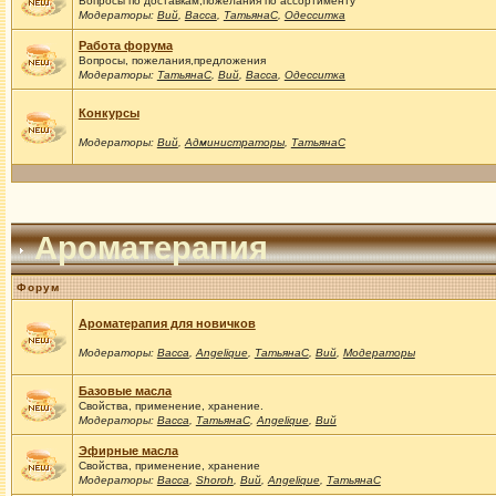
Вопросы по доставкам,пожелания по ассортименту
Модераторы:
Вий
,
Васса
,
ТатьянаС
,
Одесситка
Работа форума
Вопросы, пожелания,предложения
Модераторы:
ТатьянаС
,
Вий
,
Васса
,
Одесситка
Конкурсы
Модераторы:
Вий
,
Администраторы
,
ТатьянаС
Ароматерапия
Форум
Ароматерапия для новичков
Модераторы:
Васса
,
Angelique
,
ТатьянаС
,
Вий
,
Модераторы
Базовые масла
Свойства, применение, хранение.
Модераторы:
Васса
,
ТатьянаС
,
Angelique
,
Вий
Эфирные масла
Свойства, применение, хранение
Модераторы:
Васса
,
Shoroh
,
Вий
,
Angelique
,
ТатьянаС