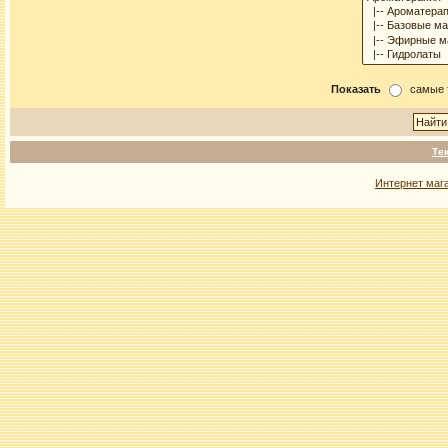
Показать
самые 
Те
Интернет маг