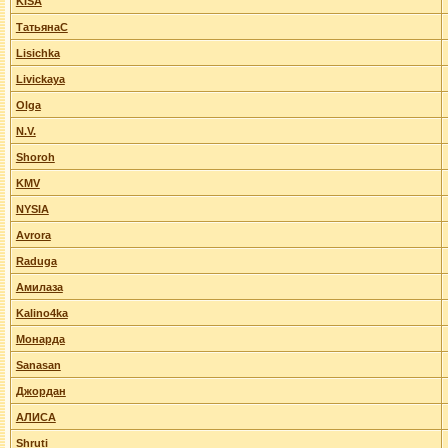
KISA
ТатьянаС
Lisichka
Livickaya
Olga
N.V.
Shoroh
KMV
NYSIA
Avrora
Raduga
Амилаза
Kalino4ka
Монарда
Sanasan
Джордан
АЛИСА
Shruti