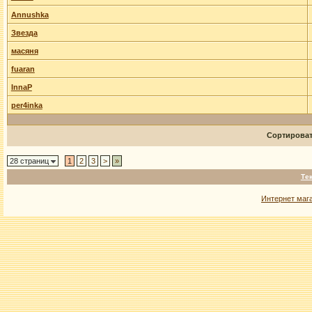
Annushka
Звезда
масяня
fuaran
InnaP
per4inka
Сортирова
28 страниц
1
2
3
>
»
Те
Интернет маг