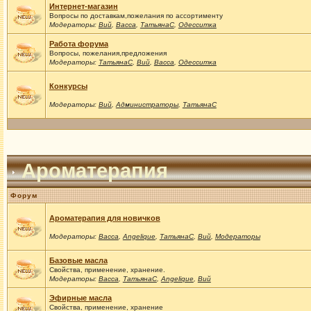
Интернет-магазин
Вопросы по доставкам,пожелания по ассортименту
Модераторы:
Вий
,
Васса
,
ТатьянаС
,
Одесситка
Работа форума
Вопросы, пожелания,предложения
Модераторы:
ТатьянаС
,
Вий
,
Васса
,
Одесситка
Конкурсы
Модераторы:
Вий
,
Администраторы
,
ТатьянаС
Ароматерапия
Форум
Ароматерапия для новичков
Модераторы:
Васса
,
Angelique
,
ТатьянаС
,
Вий
,
Модераторы
Базовые масла
Свойства, применение, хранение.
Модераторы:
Васса
,
ТатьянаС
,
Angelique
,
Вий
Эфирные масла
Свойства, применение, хранение