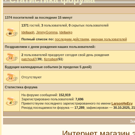
1374 посетителей за последние 15 минут
1371
гостей,
3
пользователей,
0
скрытых пользователей
Idellaaqh
,
JimmyGomma
,
Idellaekp
Полный список по:
последним действиям
,
именам пользователей
Поздравляем с днем рождения наших пользователей:
2
пользователей празднуют сегодня свой день рождения
patchouli7
(
39
),
Котофея
(
51
)
Будущие календарные события (в пределах 5 дней)
Отсутствуют
Статистика форума
На форуме сообщений:
152,919
Зарегистрировано пользователей:
7,696
Приветствуем последнего зарегистрированного по имени
LarsonHeEcy
Рекорд посещаемости форума —
17,289
, зафиксирован —
30.10.2025, 2
Те
Интернет магазин 