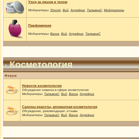
Уход за лицом и телом
Модераторы:
Shoroh
,
Вий
,
Angelique
,
ТатьянаС
,
Модераторы
Парфюмерия
Модераторы:
Васса
,
Вий
,
Angelique
,
ТатьянаС
Косметология
Форум
Новости косметологии
Обсуждение новинок в сфере косметологии
Модераторы:
ТатьянаС
,
Вий
,
Васса
,
Angelique
Салоны красоты, аппаратная косметология
Обсуждение, рекомендации ,отзывы
Модераторы:
ТатьянаС
,
Вий
,
Васса
,
Angelique