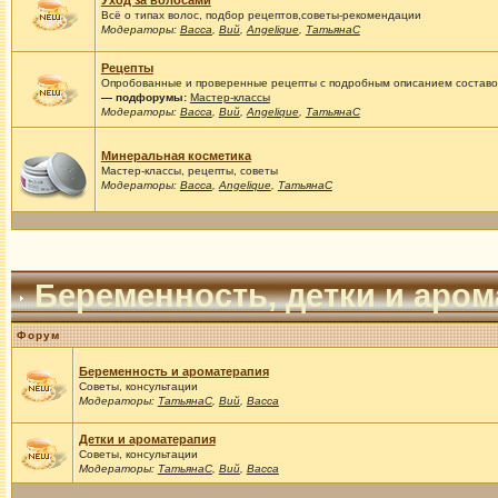
Уход за волосами
Всё о типах волос, подбор рецептов,советы-рекомендации
Модераторы:
Васса
,
Вий
,
Angelique
,
ТатьянаС
Рецепты
Опробованные и проверенные рецепты с подробным описанием составов
— подфорумы:
Мастер-классы
Модераторы:
Васса
,
Вий
,
Angelique
,
ТатьянаС
Минеральная косметика
Мастер-классы, рецепты, советы
Модераторы:
Васса
,
Angelique
,
ТатьянаС
Беременность, детки и аро
Форум
Беременность и ароматерапия
Советы, консультации
Модераторы:
ТатьянаС
,
Вий
,
Васса
Детки и ароматерапия
Советы, консультации
Модераторы:
ТатьянаС
,
Вий
,
Васса