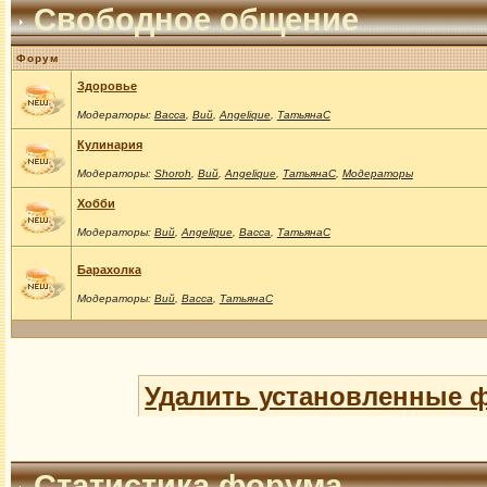
Свободное общение
Форум
Здоровье
Модераторы:
Васса
,
Вий
,
Angelique
,
ТатьянаС
Кулинария
Модераторы:
Shoroh
,
Вий
,
Angelique
,
ТатьянаС
,
Модераторы
Хобби
Модераторы:
Вий
,
Angelique
,
Васса
,
ТатьянаС
Барахолка
Модераторы:
Вий
,
Васса
,
ТатьянаС
Удалить установленные 
Статистика форума