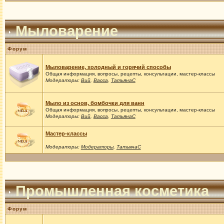
Мыловарение
Форум
Мыловарение, холодный и горячий способы
Общая информация, вопросы, рецепты, консультации, мастер-классы
Модераторы:
Вий
,
Васса
,
ТатьянаС
Мыло из основ, бомбочки для ванн
Общая информация, вопросы, рецепты, консультации, мастер-классы
Модераторы:
Вий
,
Васса
,
ТатьянаС
Мастер-классы
Модераторы:
Модераторы
,
ТатьянаС
Промышленная косметика
Форум