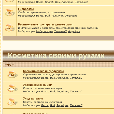
Модераторы:
Васса
,
Shoroh
,
Вий
,
Angelique
,
ТатьянаС
Гидролаты
Свойства, применение, изготовление
Модераторы:
Васса
,
Вий
,
ТатьянаС
,
Angelique
Растительные препараты делаем сами
Инфузные масла и экстракты, свойства лекарственных растений
Модераторы:
Модераторы
,
ТатьянаС
,
Angelique
Косметика своими руками
Форум
Косметические ингредиенты
Справочник по составу, дозировкам и применению
Модераторы:
Васса
,
Вий
,
Angelique
,
ТатьянаС
Ухаживаем за лицом
Советы, составы, консультации
Модераторы:
Васса
,
Вий
,
Angelique
,
ТатьянаС
Уход за телом
Советы, составы, консультации
Модераторы:
Васса
,
Вий
,
Angelique
,
ТатьянаС