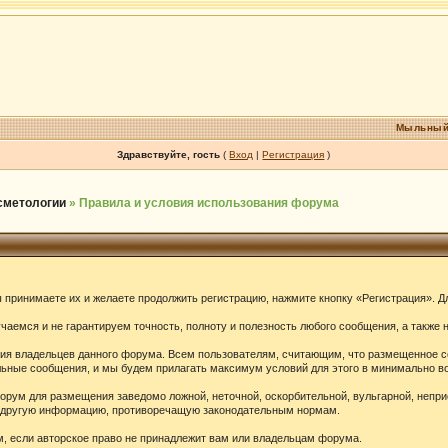
Мыльный
Здравствуйте, гость
(
Вход
|
Регистрация
)
осметологии
» Правила и условия использования форума
принимаете их и желаете продолжить регистрацию, нажмите кнопку «Регистрация». Дл
аемся и не гарантируем точность, полноту и полезность любого сообщения, а также 
ения владельцев данного форума. Всем пользователям, считающим, что размещенное 
ельные сообщения, и мы будем прилагать максимум условий для этого в минимально в
орум для размещения заведомо ложной, неточной, оскорбительной, вульгарной, непр
ю другую информацию, противоречащую законодательным нормам.
 если авторское право не принадлежит вам или владельцам форума.