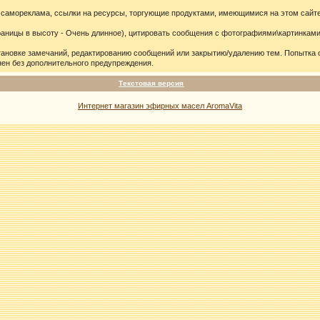
 самореклама, ссылки на ресурсы, торгующие продуктами, имеющимися на этом сайте
ицы в высоту - Очень длинное), цитировать сообщения с фотографиями\картинками 
тановке замечаний, редактированию сообщений или закрытию/удалению тем. Попытка
ен без дополнительного предупреждения.
Текстовая версия
Интернет магазин эфирных масел AromaVita