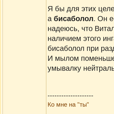
Я бы для этих цел
а
бисаболол
. Он 
надеюсь, что Вита
наличием этого ин
бисаболол при раз
И мылом поменьше
умывалку нейтрал
--------------------
Ко мне на "ты"