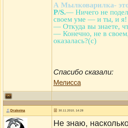
А Мылковарилка- это
P/S.
— Ничего не подел
своем уме — и ты, и я!
— Откуда вы знаете, ч
— Конечно, не в своем
оказалась?(с)
Спасибо сказали:
Мелисса
Drakeina
30.11.2010, 14:28
Не знаю, наскольк