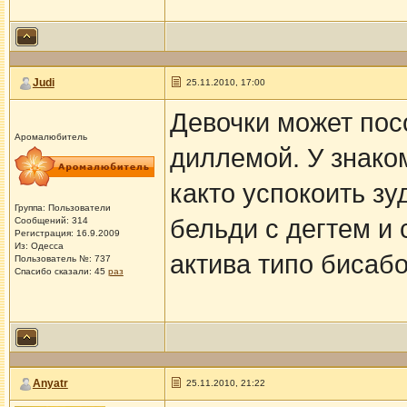
Judi
25.11.2010, 17:00
Девочки может пос
Аромалюбитель
диллемой. У знако
както успокоить з
Группа: Пользователи
бельди с дегтем и 
Сообщений: 314
Регистрация: 16.9.2009
Из: Одесса
актива типо бисабо
Пользователь №: 737
Спасибо сказали:
45
раз
Anyatr
25.11.2010, 21:22