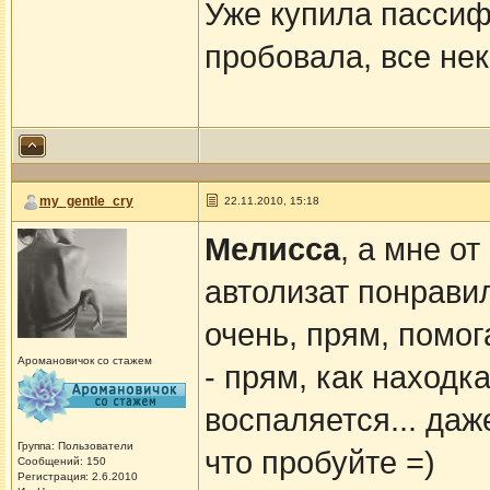
Уже купила пассиф
пробовала, все нек
my_gentle_cry
22.11.2010, 15:18
Мелисса
, а мне о
автолизат понравил
очень, прям, помог
Аромановичок со стажем
- прям, как находк
воспаляется... даж
Группа: Пользователи
что пробуйте =)
Сообщений: 150
Регистрация: 2.6.2010