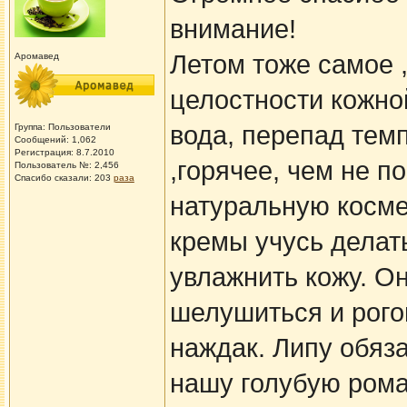
внимание!
Летом тоже самое 
Аромавед
целостности кожной
вода, перепад темп
Группа: Пользователи
Сообщений: 1,062
Регистрация: 8.7.2010
,горячее, чем не п
Пользователь №: 2,456
Спасибо сказали:
203
раза
натуральную космет
кремы учусь делат
увлажнить кожу. Он
шелушиться и рогов
наждак. Липу обяз
нашу голубую рома