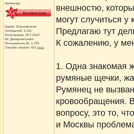
Аромагуру
внешностю, которые
могут случиться у 
Группа: Пользователи
Предлагаю тут дел
Сообщений: 2,151
Регистрация: 26.2.2010
Из: Днепропетровск
К сожалению, у мен
Пользователь №: 1,753
Спасибо сказали:
822
раза
1. Одна знакомая 
румяные щечки, жа
Румянец не вызван
кровообращения. В
вопросу, это то, ч
и Москвы проблема