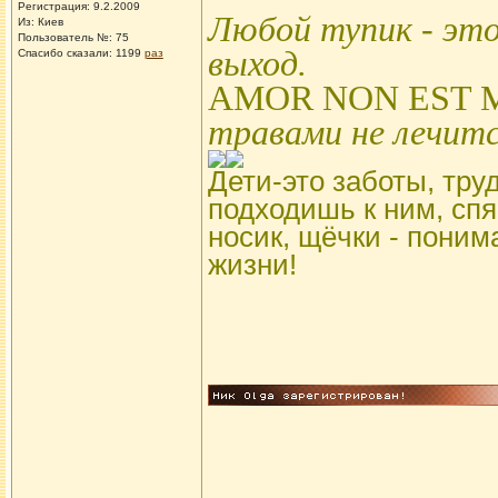
Регистрация: 9.2.2009
Любой тупик - эт
Из: Киев
Пользователь №: 75
выход.
Спасибо сказали:
1199
раз
AMOR NON EST M
травами не лечит
Дети-это заботы, труд
подходишь к ним, сп
носик, щёчки - поним
жизни!