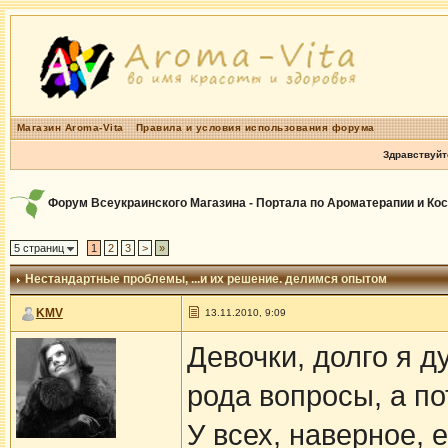
Магазин Aroma-Vita
Правила и условия использования форума
Здравствуйт
Форум Всеукраинского Магазина - Портала по Ароматерапии и Ко
5 страниц
1
2
3
>
»
Нестандартные проблемы
, ...и их решение. делимся опытом
KMV
13.11.2010, 9:09
Девочки, долго я д
рода вопросы, а п
У всех, наверное, 