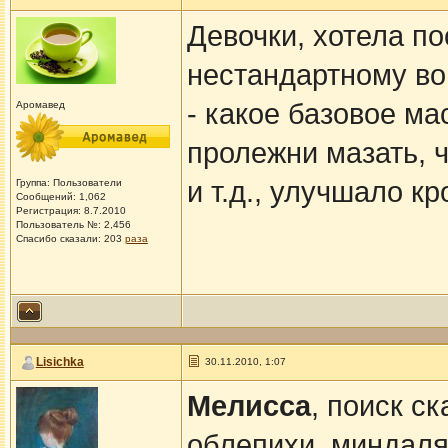
Девочки, хотела по
нестандартному во
- какое базовое ма
Аромавед
пролежни мазать, 
и т.д., улучшало к
Группа: Пользователи
Сообщений: 1,062
Регистрация: 8.7.2010
Пользователь №: 2,456
Спасибо сказали:
203
раза
Lisichka
30.11.2010, 1:07
Мелисса
, поиск с
облепихи, миндаля