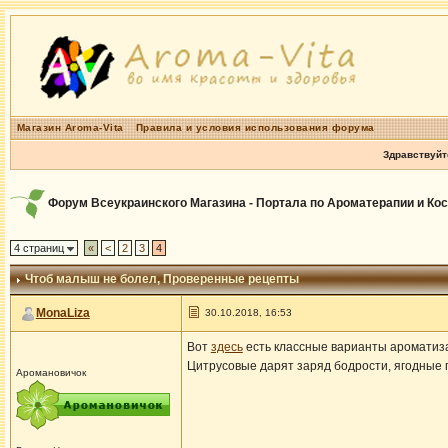
Магазин Aroma-Vita
Правила и условия использования форума
Здравствуйт
Форум Всеукраинского Магазина - Портала по Ароматерапии и Ко
4 страниц
«
<
2
3
4
Чтоб малыш не болел
, Проверенные рецепты
MonaLiza
30.10.2018, 16:53
Вот
здесь
есть классные варианты ароматиз
Цитрусовые дарят заряд бодрости, ягодные 
Аромановичок