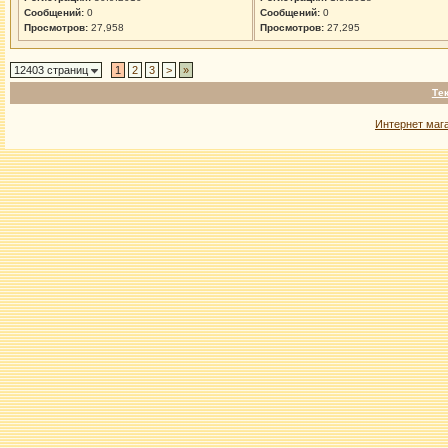
Сообщений:
0
Сообщений:
0
Просмотров:
27,958
Просмотров:
27,295
12403 страниц
1
2
3
>
»
Те
Интернет маг