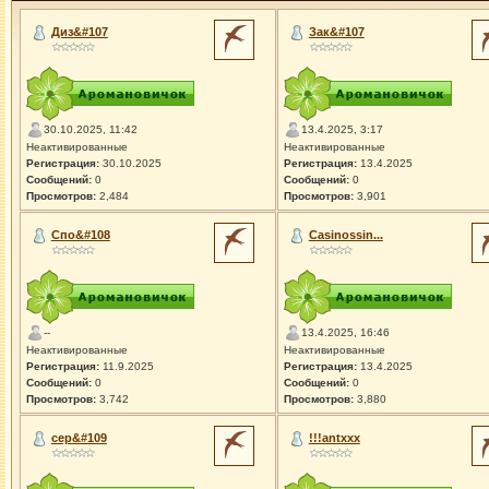
Диз&#107
Зак&#107
30.10.2025, 11:42
13.4.2025, 3:17
Неактивированные
Неактивированные
Регистрация:
30.10.2025
Регистрация:
13.4.2025
Сообщений:
0
Сообщений:
0
Просмотров:
2,484
Просмотров:
3,901
Спо&#108
Сasinossin...
--
13.4.2025, 16:46
Неактивированные
Неактивированные
Регистрация:
11.9.2025
Регистрация:
13.4.2025
Сообщений:
0
Сообщений:
0
Просмотров:
3,742
Просмотров:
3,880
сер&#109
!!!antxxx