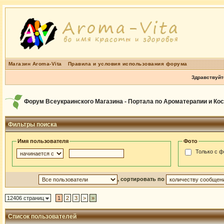
Магазин Aroma-Vita
Правила и условия использования форума
Здравствуйт
Форум Всеукраинского Магазина - Портала по Ароматерапии и Ко
Фильтры поиска
Имя пользователя
Фото
Только с ф
, сортировать по
12406 страниц
1
2
3
>
»
Список пользователей