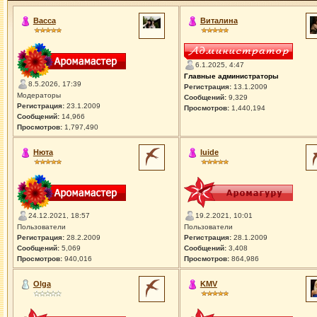
Васса
Виталина
6.1.2025, 4:47
Главные администраторы
8.5.2026, 17:39
Регистрация:
13.1.2009
Модераторы
Сообщений:
9,329
Регистрация:
23.1.2009
Просмотров:
1,440,194
Сообщений:
14,966
Просмотров:
1,797,490
Нюта
luide
24.12.2021, 18:57
19.2.2021, 10:01
Пользователи
Пользователи
Регистрация:
28.2.2009
Регистрация:
28.1.2009
Сообщений:
5,069
Сообщений:
3,408
Просмотров:
940,016
Просмотров:
864,986
Olga
KMV